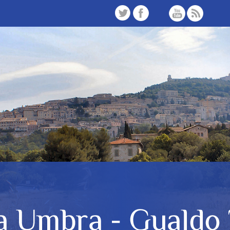
TW
FB
Instagram
YT
FD