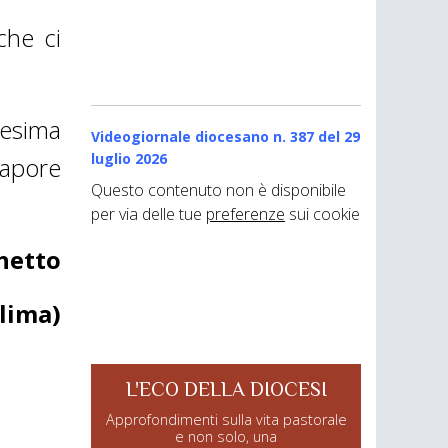
 che ci
resima
Videogiornale diocesano n. 387
del 29
luglio 2026
sapore
Questo contenuto non è disponibile
per via delle tue
preferenze
sui cookie
hetto
lima)
L'ECO DELLA DIOCESI
Approfondimenti sulla vita pastorale
e non solo, una