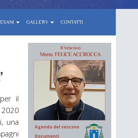
CESANI
GALLERY
CONTATTI
’
per il
 2020
i, una
Agenda del vescovo
mpagni
Documenti