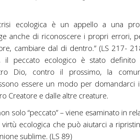
 crisi ecologica è un appello a una pr
e anche di riconoscere i propri errori, pe
uore, cambiare dal di dentro.” (LS 217- 21
, il peccato ecologico è stato definit
tro Dio, contro il prossimo, la comun
li possono essere un modo per domandarci 
o Creatore e dalle altre creature.
on solo “peccato” – viene esaminato in rel
virtù ecologica che può aiutarci a ripristin
unione sublime. (LS 89)