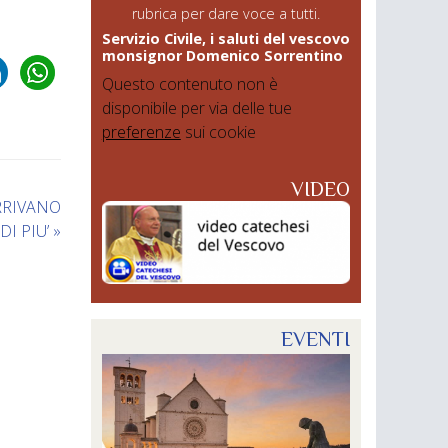
rubrica per dare voce a tutti.
Servizio Civile, i saluti del vescovo
monsignor Domenico Sorrentino
Questo contenuto non è
disponibile per via delle tue
preferenze
sui cookie
VIDEO
ARRIVANO
DI PIU’
»
EVENTI