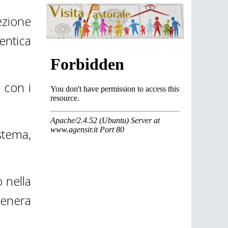
ezione
entica
i con i
istema,
 nella
 genera