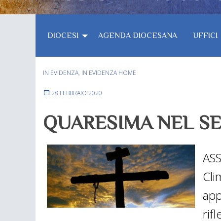
DIOCESI
AGENDA DIOCESANA
UFFICI
IN EVIDENZA
,
IN EVIDENZA HOME
28 FEBBRAIO 2020
QUARESIMA NEL SE
ASS
Cl
app
rif