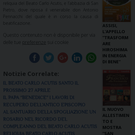
reliquia del Beato Carlo Acutis, e l’abbazia di San
Pietro, dove riposa il venerabile don Antonio
Pennacchi del quale è in corso la causa di
beatificazione.
ASSISI,
L’APPELLO
Questo contenuto non è disponibile per via
“TRASFORM
delle tue
preferenze
sui cookie
ARE
HIROSHIMA
IN ENERGIA
DI BENE”
Notizie Correlate:
IL BEATO CARLO ACUTIS SANTO IL
PROSSIMO 27 APRILE
IL PAPA “BENEDICE” I LAVORI DI
RECUPERO DELL’ANTICO EPISCOPIO
IL NUOVO
AL SANTUARIO DELLA SPOGLIAZIONE UN
ALLESTIMEN
ROSARIO NEL RICORDO DEL
TO E
COMPLEANNO DEL BEATO CARLO ACUTIS
MOSTRA
“SAN
RELIQUIA BEATO CARLO ACUTIS