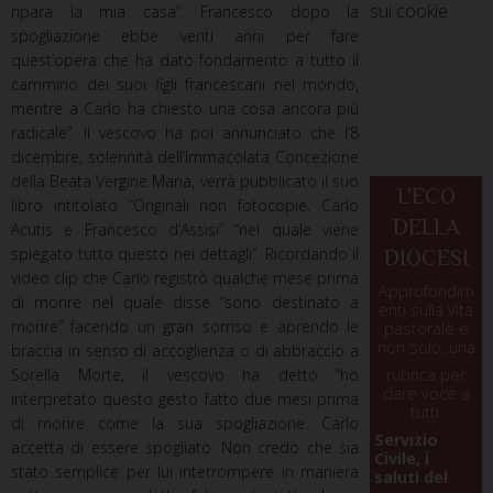
sui cookie
ripara la mia casa”. Francesco dopo la
spogliazione ebbe venti anni per fare
quest’opera che ha dato fondamento a tutto il
cammino dei suoi figli francescani nel mondo,
mentre a Carlo ha chiesto una cosa ancora più
radicale”. Il vescovo ha poi annunciato che l’8
dicembre, solennità dell’Immacolata Concezione
della Beata Vergine Maria, verrà pubblicato il suo
L'ECO
libro intitolato “Originali non fotocopie. Carlo
DELLA
Acutis e Francesco d’Assisi” “nel quale viene
spiegato tutto questo nei dettagli”. Ricordando il
DIOCESI
video clip che Carlo registrò qualche mese prima
Approfondim
di morire nel quale disse “sono destinato a
enti sulla vita
morire” facendo un gran sorriso e aprendo le
pastorale e
non solo, una
braccia in senso di accoglienza o di abbraccio a
Sorella Morte, il vescovo ha detto “ho
rubrica per
dare voce a
interpretato questo gesto fatto due mesi prima
tutti.
di morire come la sua spogliazione. Carlo
Servizio
accetta di essere spogliato. Non credo che sia
Civile, i
stato semplice per lui interrompere in maniera
saluti del