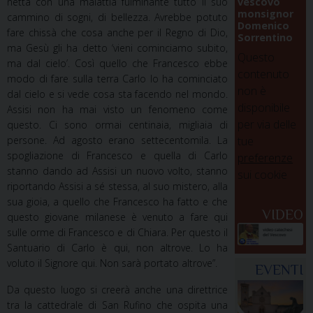
netta con una malattia fulminante tutto il suo
vescovo
monsignor
cammino di sogni, di bellezza. Avrebbe potuto
Domenico
fare chissà che cosa anche per il Regno di Dio,
Sorrentino
ma Gesù gli ha detto ‘vieni cominciamo subito,
Questo
ma dal cielo’. Così quello che Francesco ebbe
contenuto
modo di fare sulla terra Carlo lo ha cominciato
non è
dal cielo e si vede cosa sta facendo nel mondo.
disponibile
Assisi non ha mai visto un fenomeno come
per via delle
questo. Ci sono ormai centinaia, migliaia di
persone. Ad agosto erano settecentomila. La
tue
spogliazione di Francesco e quella di Carlo
preferenze
stanno dando ad Assisi un nuovo volto, stanno
sui cookie
riportando Assisi a sé stessa, al suo mistero, alla
sua gioia, a quello che Francesco ha fatto e che
VIDEO
questo giovane milanese è venuto a fare qui
sulle orme di Francesco e di Chiara. Per questo il
Santuario di Carlo è qui, non altrove. Lo ha
voluto il Signore qui. Non sarà portato altrove”.
EVENTI
Da questo luogo si creerà anche una direttrice
tra la cattedrale di San Rufino che ospita una