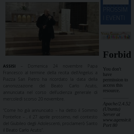
d
M
2
2
2
2
2
2
3
PROSSIM
-
A
4
5
6
7
8
9
0
I EVENTI
2
D
3
1
1
2
3
4
5
6
2
a
ASSISI
– Domenica 24 novembre Papa
Francesco al termine della recita dell’Angelus a
Piazza San Pietro ha ricordato la data della
canonizzazione del Beato Carlo Acutis,
annunciata nel corso dell’udienza generale di
mercoledì scorso 20 novembre.
“Come ho già annunciato – ha detto il Sommo
Pontefice – , il 27 aprile prossimo, nel contesto
del Giubileo degli Adolescenti, proclamerò Santo
il Beato Carlo Acutis”.