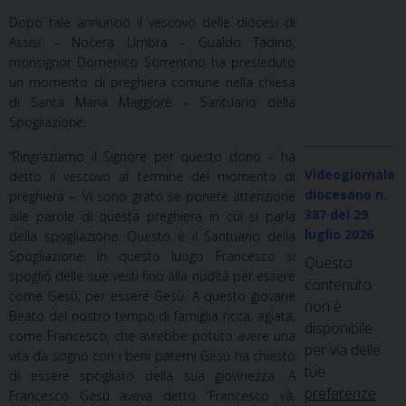
Dopo tale annuncio il vescovo delle diocesi di
Assisi – Nocera Umbra – Gualdo Tadino,
monsignor Domenico Sorrentino ha presieduto
un momento di preghiera comune nella chiesa
di Santa Maria Maggiore – Santuario della
Spogliazione.
“Ringraziamo il Signore per questo dono – ha
Videogiornale
detto il vescovo al termine del momento di
diocesano n.
preghiera –. Vi sono grato se ponete attenzione
387
del 29
alle parole di questa preghiera in cui si parla
luglio 2026
della spogliazione. Questo è il Santuario della
Spogliazione. In questo luogo Francesco si
Questo
spogliò delle sue vesti fino alla nudità per essere
contenuto
come Gesù, per essere Gesù. A questo giovane
non è
Beato del nostro tempo di famiglia ricca, agiata,
disponibile
come Francesco, che avrebbe potuto avere una
per via delle
vita da sogno con i beni paterni Gesù ha chiesto
tue
di essere spogliato della sua giovinezza. A
preferenze
Francesco Gesù aveva detto “Francesco và,