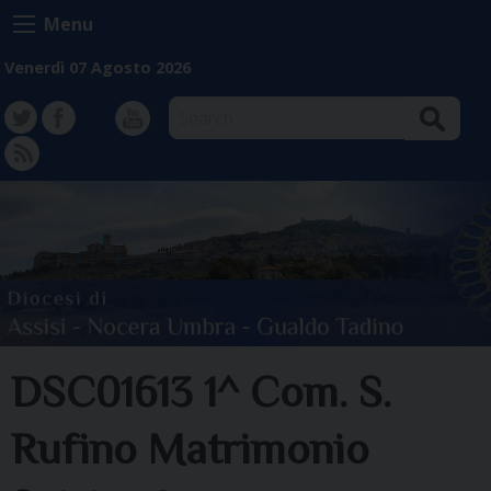
Skip
Menu
to
content
Venerdì 07 Agosto 2026
Search
TW
FB
Instagram
YT
FD
DSC01613 1^ Com. S.
Rufino Matrimonio