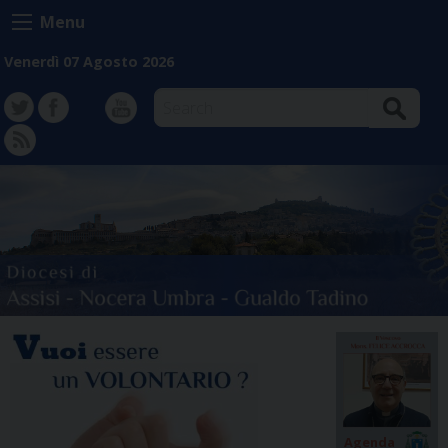
Skip
Menu
to
content
Venerdì 07 Agosto 2026
Search
TW
FB
Instagram
YT
FD
Agenda