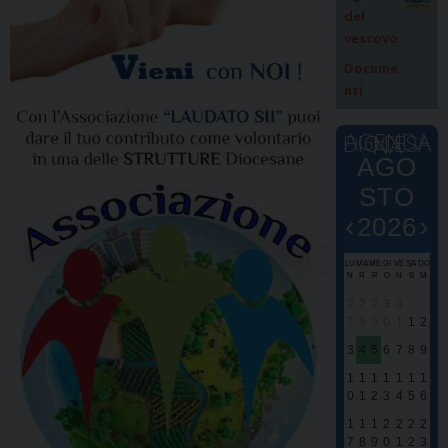
del
vescovo
Docume
nti
AGENDA DIOCESANA
AGO
STO
‹
›
2026
LU
MA
ME
GI
VE
SA
DO
E
E
N
R
R
O
N
B
M
0
0
2
2
2
3
3
7
8
9
0
1
1
2
S
S
3
4
5
6
7
8
9
M
M
1
1
1
1
1
1
1
S
0
1
2
3
4
5
6
d
P
1
1
1
2
2
2
2
S
7
8
9
0
1
2
3