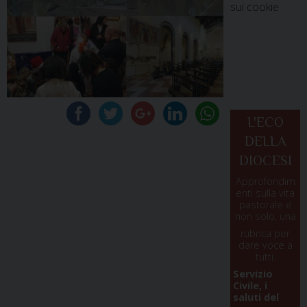
sui cookie
L'ECO
DELLA
DIOCESI
Approfondim
enti sulla vita
pastorale e
non solo, una
rubrica per
dare voce a
tutti.
Servizio
Civile, i
saluti del