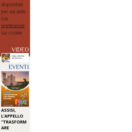
disponibile
per via delle
tue
preferenze
sui cookie
VIDEO
EVENTI
ASSISI,
L’APPELLO
“TRASFORM
ARE