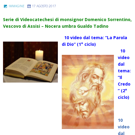
IMMAGINE
17 AGOSTO 2017
Serie di Videocatechesi di monsignor Domenico Sorrentino,
Vescovo di Assisi – Nocera umbra Gualdo Tadino
10 video dal tema: “La Parola
di Dio” (1° ciclo)
10
video
dal
tema:
“Il
Credo
” (2°
ciclo)
10
video
dal