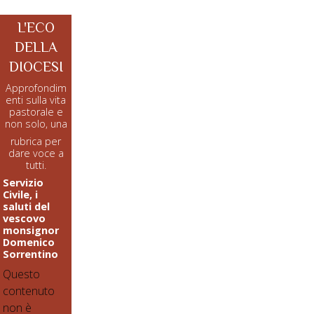
L'ECO
DELLA
DIOCESI
Approfondim
enti sulla vita
pastorale e
non solo, una
rubrica per
dare voce a
tutti.
Servizio
Civile, i
saluti del
vescovo
monsignor
Domenico
Sorrentino
Questo
contenuto
non è