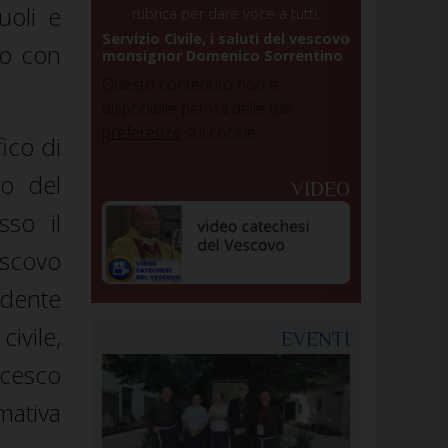
uoli e
rubrica per dare voce a tutti.
Servizio Civile, i saluti del vescovo
mo con
monsignor Domenico Sorrentino
Questo contenuto non è
disponibile per via delle tue
preferenze
sui cookie
ico di
po del
VIDEO
sso il
escovo
idente
ivile,
EVENTI
ncesco
mativa