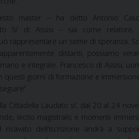
arche.
esto master – ha detto Antonio Casch
to Si’ di Assisi – sia come relatore,
uò rappresentare un seme di speranza. So
i apparentemente distanti, possiamo ver
mano e integrale. Francesco di Assisi, uo
 in questi giorni di formazione e immersione
seguire”.
lla Cittadella Laudato si’, dal 20 al 24 nov
onde, lectio magistralis e momenti immersi
l ricavato dell’iscrizione andrà a suppo