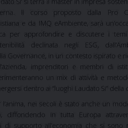
dato Si’ si terrà il master in impresa sosten
terna. Il corso proposto dalla Pro Ci
istiana e da IMQ eAmbiente, sarà un’occ
ca per approfondire e discutere i temi
tenibilità declinata negli ESG, dall’Am
lla Governance, in un contesto ispirato e ri
d’azienda, imprenditori e membri di istit
perimenteranno un mix di attività e metod
rgersi dentro ai “luoghi Laudato Si” della c
r l’anima, nei secoli è stato anche un mode
a, diffondendo in tutta Europa attrave
 di supporto all’economia che si sono ri