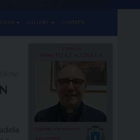
CESANI
GALLERY
CONTATTI
bbliche
IN
adella
Agenda del vescovo
Documenti