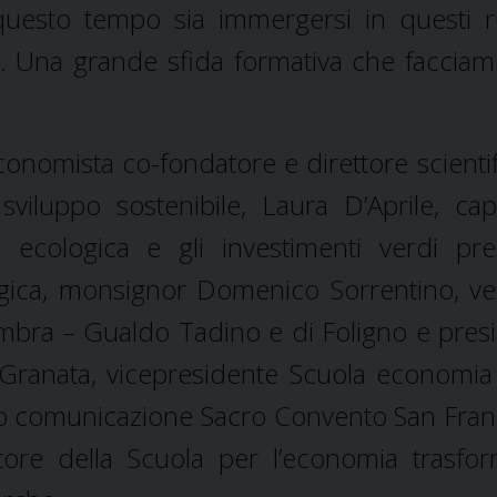
questo tempo sia immergersi in questi r
le. Una grande sfida formativa che faccia
economista co-fondatore e direttore scientif
 sviluppo sostenibile, Laura D’Aprile, ca
 ecologica e gli investimenti verdi pre
logica, monsignor Domenico Sorrentino, v
Umbra – Gualdo Tadino e di Foligno e pres
ranata, vicepresidente Scuola economia c
icio comunicazione Sacro Convento San Fra
ttore della Scuola per l’economia trasfor