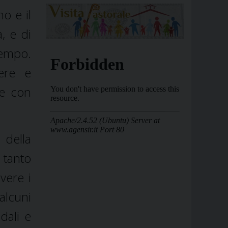
o e il
, e di
tempo.
tere e
 e con
 della
 tanto
vere i
alcuni
dali e