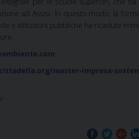
 integrale per le scuole superiori, che h
zione ad Assisi. In questo modo, la form
ende e istituzioni pubbliche ha ricadute imm
ture.
eambiente.com
ittadella.org/master-impresa-sosteni
er