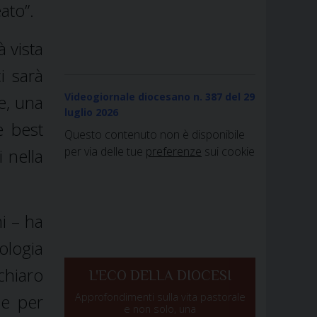
ato”.
à vista
ci sarà
Videogiornale diocesano n. 387
del 29
le, una
luglio 2026
e best
Questo contenuto non è disponibile
per via delle tue
preferenze
sui cookie
 nella
i – ha
ologia
chiaro
L'ECO DELLA DIOCESI
Approfondimenti sulla vita pastorale
le per
e non solo, una