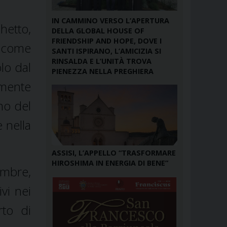
IN CAMMINO VERSO L’APERTURA
etto,
DELLA GLOBAL HOUSE OF
FRIENDSHIP AND HOPE, DOVE I
 come
SANTI ISPIRANO, L’AMICIZIA SI
RINSALDA E L’UNITÀ TROVA
lo dal
PIENEZZA NELLA PREGHIERA
amente
mo del
 nella
ASSISI, L’APPELLO “TRASFORMARE
HIROSHIMA IN ENERGIA DI BENE”
embre,
vi nei
rto di