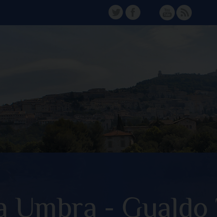
TW
FB
Instagram
YT
FD