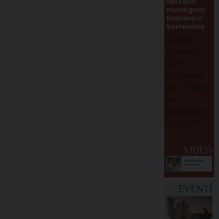
vescovo
monsignor
Domenico
Sorrentino
Questo
contenuto
non è
disponibile
per via delle
tue
preferenze
sui cookie
VIDEO
EVENTI