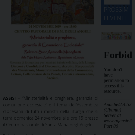
d
M
2
2
2
2
2
2
3
PROSSIM
-
A
4
5
6
7
8
9
0
I EVENTI
2
D
3
1
1
2
3
4
5
6
2
a
ASSISI
– “Ministerialità e preghiera, garanzia di
comunione ecclesiale” è il tema dell’Assemblea
diocesana di tutti i ministri della liturgia che si
terrà domenica 24 novembre alle ore 15 presso
il Centro pastorale di Santa Maria degli Angeli.