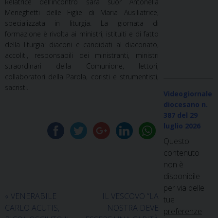
Relatrice dell’incontro sarà suor Antonella
Meneghetti delle Figlie di Maria Ausiliatrice,
specializzata in liturgia. La giornata di
formazione è rivolta ai ministri, istituiti e di fatto
della liturgia: diaconi e candidati al diaconato,
accoliti, responsabili dei ministranti, ministri
straordinari della Comunione, lettori,
collaboratori della Parola, coristi e strumentisti,
sacristi.
Videogiornale
diocesano n.
387
del 29
luglio 2026
Questo
contenuto
non è
disponibile
per via delle
«
VENERABILE
IL VESCOVO “LA
tue
CARLO ACUTIS,
NOSTRA DEVE
preferenze