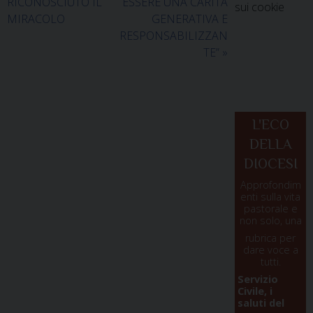
RICONOSCIUTO IL
ESSERE UNA CARITÀ
sui cookie
MIRACOLO
GENERATIVA E
RESPONSABILIZZAN
TE”
»
L'ECO
DELLA
DIOCESI
Approfondim
enti sulla vita
pastorale e
non solo, una
rubrica per
dare voce a
tutti.
Servizio
Civile, i
saluti del