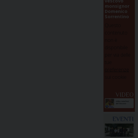
vescovo
monsignor
Domenico
Sorrentino
Questo
contenuto
non è
disponibile
per via delle
tue
preferenze
sui cookie
VIDEO
EVENTI