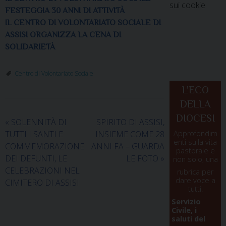
sui cookie
FESTEGGIA 30 ANNI DI ATTIVITÀ
IL CENTRO DI VOLONTARIATO SOCIALE DI
ASSISI ORGANIZZA LA CENA DI
SOLIDARIETÀ
Centro di Volontariato Sociale
L'ECO
DELLA
DIOCESI
«
SOLENNITÀ DI
SPIRITO DI ASSISI,
TUTTI I SANTI E
INSIEME COME 28
Approfondim
enti sulla vita
COMMEMORAZIONE
ANNI FA – GUARDA
pastorale e
DEI DEFUNTI, LE
LE FOTO
»
non solo, una
CELEBRAZIONI NEL
rubrica per
dare voce a
CIMITERO DI ASSISI
tutti.
Servizio
Civile, i
saluti del