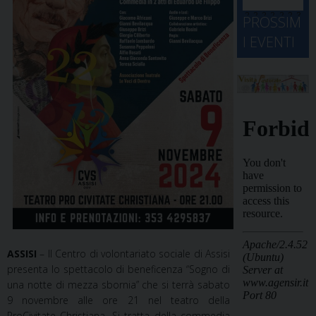
d
M
2
2
2
2
2
2
3
PROSSIM
-
A
4
5
6
7
8
9
0
I EVENTI
2
D
3
1
1
2
3
4
5
6
2
a
ASSISI
– Il Centro di volontariato sociale di Assisi
presenta lo spettacolo di beneficenza “Sogno di
una notte di mezza sbornia” che si terrà sabato
9 novembre alle ore 21 nel teatro della
ProCivitate Christiana. Si tratta della commedia