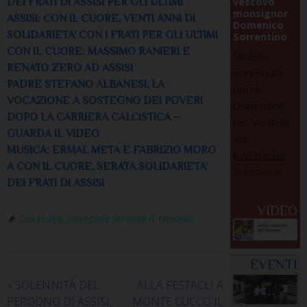
vescovo
DEI FRATI DI ASSISI PER GLI ULTIMI
monsignor
ASSISI: CON IL CUORE, VENTI ANNI DI
Domenico
SOLIDARIETA’ CON I FRATI PER GLI ULTIMI
Sorrentino
CON IL CUORE: MASSIMO RANIERI E
Questo
RENATO ZERO AD ASSISI
contenuto
PADRE STEFANO ALBANESI, LA
non è
VOCAZIONE A SOSTEGNO DEI POVERI
disponibile
DOPO LA CARRIERA CALCISTICA –
per via delle
GUARDA IL VIDEO
tue
MUSICA: ERMAL META E FABRIZIO MORO
preferenze
A CON IL CUORE, SERATA SOLIDARIETA’
sui cookie
DEI FRATI DI ASSISI
VIDEO
Con il cuore
,
Con il cuore nel nome di Francesco
EVENTI
«
SOLENNITÀ DEL
ALLA FESTACLI A
PERDONO DI ASSISI,
MONTE CUCCO IL