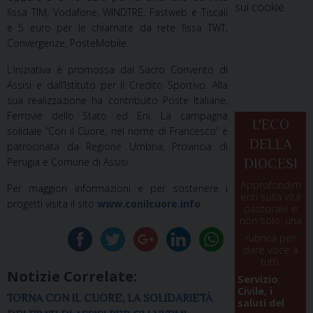
sui cookie
fissa TIM, Vodafone, WINDTRE, Fastweb e Tiscali
e 5 euro per le chiamate da rete fissa TWT,
Convergenze, PosteMobile.
L’iniziativa è promossa dal Sacro Convento di
Assisi e dall’Istituto per il Credito Sportivo. Alla
sua realizzazione ha contribuito Poste Italiane,
Ferrovie dello Stato ed Eni. La campagna
L'ECO
solidale “Con il Cuore, nel nome di Francesco” è
DELLA
patrocinata da Regione Umbria, Provincia di
Perugia e Comune di Assisi.
DIOCESI
Approfondim
Per maggiori informazioni e per sostenere i
enti sulla vita
progetti visita il sito
www.conilcuore.info
.
pastorale e
non solo, una
rubrica per
dare voce a
tutti.
Notizie Correlate:
Servizio
Civile, i
TORNA CON IL CUORE, LA SOLIDARIETÀ
saluti del