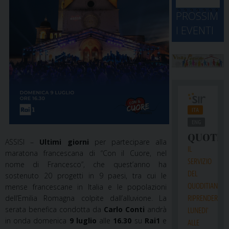
d
M
2
2
2
2
2
2
3
PROSSIM
-
A
4
5
6
7
8
9
0
I EVENTI
2
D
3
1
1
2
3
4
5
6
2
a
ASSISI –
Ultimi giorni
per partecipare alla
maratona francescana di “Con il Cuore, nel
nome di Francesco”, che quest’anno ha
sostenuto 20 progetti in 9 paesi, tra cui le
mense francescane in Italia e le popolazioni
dell’Emilia Romagna colpite dall’alluvione. La
serata benefica condotta da
Carlo Conti
andrà
in onda domenica
9 luglio
alle
16.30
su
Rai1
e