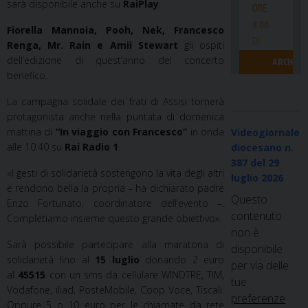
sarà disponibile anche su
RaiPlay
.
Fiorella Mannoia, Pooh, Nek, Francesco
Renga, Mr. Rain e Amii Stewart
gli ospiti
dell’edizione di quest’anno del concerto
benefico.
La campagna solidale dei frati di Assisi tornerà
protagonista anche nella puntata di domenica
mattina di
“In viaggio con Francesco”
in onda
Videogiornale
alle 10.40 su
Rai Radio 1
.
diocesano n.
387
del 29
«I gesti di solidarietà sostengono la vita degli altri
luglio 2026
e rendono bella la propria – ha dichiarato padre
Questo
Enzo Fortunato, coordinatore dell’evento –.
contenuto
Completiamo insieme questo grande obiettivo».
non è
Sarà possibile partecipare alla maratona di
disponibile
solidarietà fino al
15 luglio
donando 2 euro
per via delle
al
45515
con un sms da cellulare WINDTRE, TIM,
tue
Vodafone, iliad, PosteMobile, Coop Voce, Tiscali.
preferenze
Oppure 5 o 10 euro per le chiamate da rete