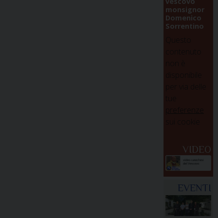
vescovo
monsignor
Domenico
Sorrentino
Questo
contenuto
non è
disponibile
per via delle
tue
preferenze
sui cookie
VIDEO
EVENTI