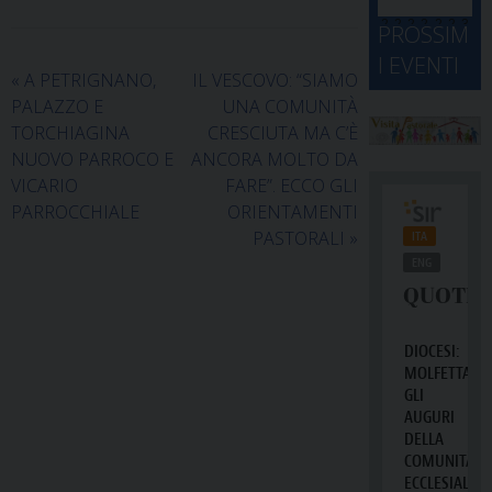
d
M
2
2
2
2
2
2
3
PROSSIM
-
A
4
5
6
7
8
9
0
I EVENTI
2
D
3
«
A PETRIGNANO,
IL VESCOVO: “SIAMO
1
1
2
3
4
5
6
2
a
PALAZZO E
UNA COMUNITÀ
TORCHIAGINA
CRESCIUTA MA C’È
NUOVO PARROCO E
ANCORA MOLTO DA
VICARIO
FARE”. ECCO GLI
PARROCCHIALE
ORIENTAMENTI
PASTORALI
»