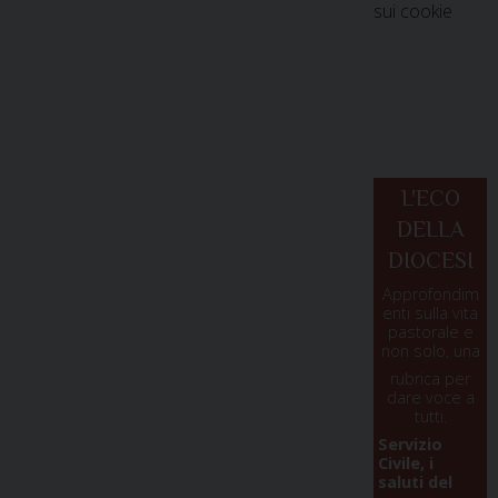
sui cookie
L'ECO
DELLA
DIOCESI
Approfondim
enti sulla vita
pastorale e
non solo, una
rubrica per
dare voce a
tutti.
Servizio
Civile, i
saluti del