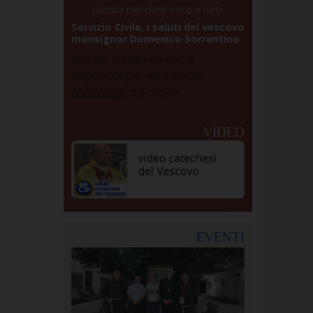
rubrica per dare voce a tutti.
Servizio Civile, i saluti del vescovo
monsignor Domenico Sorrentino
Questo contenuto non è
disponibile per via delle tue
preferenze
sui cookie
VIDEO
EVENTI