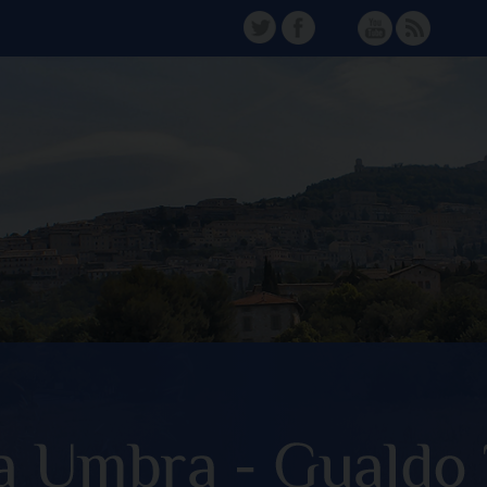
TW
FB
Instagram
YT
FD