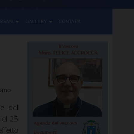
CESANI
GALLERY
CONTATTI
sano
te del
del 25
Agenda del vescovo
fetto
Documenti