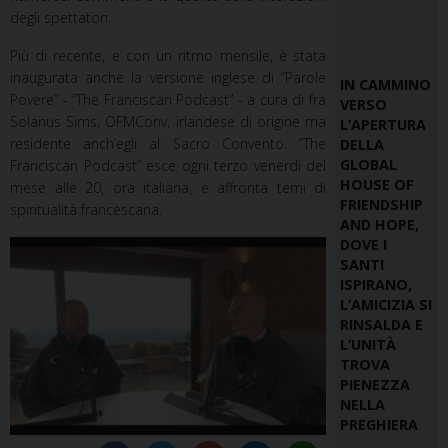
degli spettatori.
Più di recente, e con un ritmo mensile, è stata
inaugurata anche la versione inglese di “Parole
IN CAMMINO
Povere” - “The Franciscan Podcast” - a cura di fra
VERSO
Solanus Sims, OFMConv, irlandese di origine ma
L’APERTURA
residente anch’egli al Sacro Convento. “The
DELLA
GLOBAL
Franciscan Podcast” esce ogni terzo venerdì del
HOUSE OF
mese alle 20, ora italiana, e affronta temi di
FRIENDSHIP
spiritualità francescana.
AND HOPE,
DOVE I
SANTI
ISPIRANO,
L’AMICIZIA SI
RINSALDA E
L’UNITÀ
TROVA
PIENEZZA
NELLA
PREGHIERA