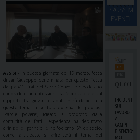
d
M
2
2
2
2
2
2
3
PROSSIM
-
A
4
5
6
7
8
9
0
I EVENTI
2
D
3
1
1
2
3
4
5
6
2
a
ASSISI
- In questa giornata del 19 marzo, festa
di san Giuseppe, denominata, per questo, “festa
del papà”, i frati del Sacro Convento desiderano
condividere una riflessione sull’educazione e sul
rapporto tra giovani e adulti. Sarà dedicata a
questo tema la puntata odierna del podcast
“Parole povere”, ideato e prodotto dalla
comunità dei frati. L’esperienza ha debuttato
all’inizio di gennaio, e nell'odierno 6° episodio,
come anticipato, si affronterà il tema del