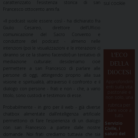
caratterizzato l’esistenza storica di san
sui cookie
Francesco ottocento anni fa.
«Il podcast vuole essere così - ha dichiarato fra
Giulio Cesareo, direttore dell’Ufficio
comunicazione del Sacro Convento e
conduttore del podcast - almeno nelle
intenzioni (poi le visualizzazioni e le interazioni ci
L'ECO
diranno se ce la stiamo facendo!) un tentativo di
mediazione culturale: desideriamo cioè
DELLA
permettere a san Francesco di parlare alle
DIOCESI
persone di oggi, attingendo proprio alla sua
Approfondim
visione e spiritualità, attraverso il confronto e il
enti sulla vita
dialogo con persone - frati e non - che, a vario
pastorale e
titolo, sono custodi e testimoni di esse.
non solo, una
rubrica per
Probabilmente - in giro per il web - già diverse
dare voce a
chatbox alimentate dall’intelligenza artificiale
tutti.
permettono di fare l’esperienza di un dialogo
Servizio
con san Francesco a partire dalle nostre
Civile, i
saluti del
domande. Noi frati crediamo tuttavia che sia