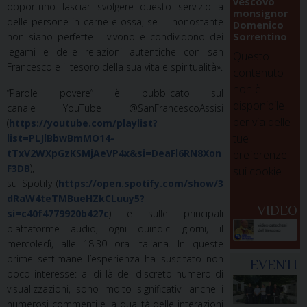
vescovo
opportuno lasciar svolgere questo servizio a
monsignor
delle persone in carne e ossa, se - nonostante
Domenico
Sorrentino
non siano perfette - vivono e condividono dei
legami e delle relazioni autentiche con san
Questo
Francesco e il tesoro della sua vita e spiritualità».
contenuto
non è
“Parole povere” è pubblicato sul
disponibile
canale YouTube @SanFrancescoAssisi
per via delle
(
https://youtube.com/playlist?
tue
list=PLJlBbwBmMO14-
tTxV2WXpGzKSMjAeVP4x&si=DeaFl6RN8Xon
preferenze
F3DB
),
sui cookie
su Spotify (
https://open.spotify.com/show/3
dRaW4teTMBueHZkCLuuy5?
VIDEO
si=c40f4779920b427c
) e sulle principali
piattaforme audio, ogni quindici giorni, il
mercoledì, alle 18.30 ora italiana. In queste
prime settimane l’esperienza ha suscitato non
EVENTI
poco interesse: al di là del discreto numero di
visualizzazioni, sono molto significativi anche i
numerosi commenti e la qualità delle interazioni