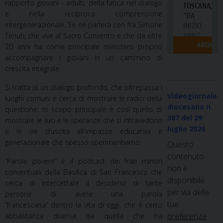
rapporto giovani - adulti, della fatica nel dialogo
e nella reciproca comprensione
intergenerazionale. Se ne parlerà con fra Simone
Tenuti, che vive al Sacro Convento e che da oltre
20 anni ha come principale ministero proprio
accompagnare i giovani in un cammino di
crescita integrale.
Si tratta di un dialogo profondo, che oltrepassa i
Videogiornale
luoghi comuni e cerca di mostrare le radici della
diocesano n.
questione; lo scopo principale è così quello di
387
del 29
mostrare le luci e le speranze che si intravedono
luglio 2026
e le vie d’uscita all'impasse educativa e
generazionale che spesso sperimentiamo.
Questo
contenuto
“Parole povere” è il podcast dei frati minori
non è
conventuali della Basilica di San Francesco che
disponibile
cerca di intercettare il desiderio di tante
per via delle
persone di avere una parola
tue
“francescana” dentro la vita di oggi, che è certo
preferenze
abbastanza diversa da quella che ha