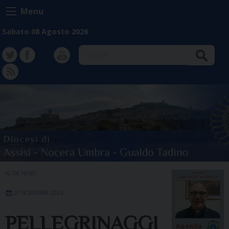
Skip
Menu
to
content
Sabato 08 Agosto 2026
Search
TW
FB
Instagram
YT
FD
ALTRE NEWS
27 NOVEMBRE 2024
PELLEGRINAGGI
Agenda