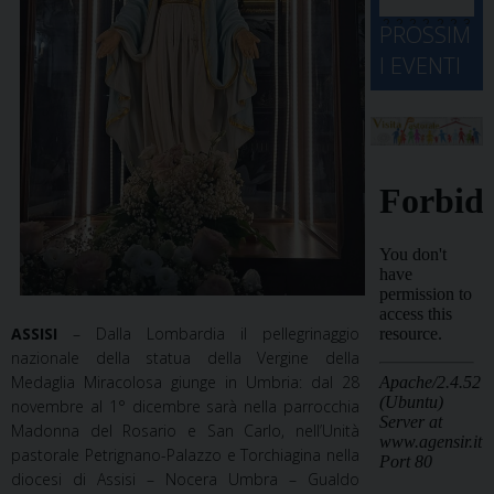
d
M
2
2
2
2
2
2
3
PROSSIM
-
A
4
5
6
7
8
9
0
I EVENTI
2
D
3
1
1
2
3
4
5
6
2
a
ASSISI
– Dalla Lombardia il pellegrinaggio
nazionale della statua della Vergine della
Medaglia Miracolosa giunge in Umbria: dal 28
novembre al 1° dicembre sarà nella parrocchia
Madonna del Rosario e San Carlo, nell’Unità
pastorale Petrignano-Palazzo e Torchiagina nella
diocesi di Assisi – Nocera Umbra – Gualdo