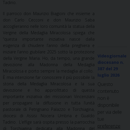
Tadino.
Il parroco don Maurizio Biagioni che insieme a
don Carlo Cecconi e don Maurizio Saba
accoglieranno nelle loro comunità la statua della
Vergine della Medaglia Miracolosa spiega che
“questa importante iniziativa nasce dalla
esigenza di chiudere l’anno della preghiera e
iniziare l’anno giubilare 2025 sotto la protezione
Videogiornale
della Vergine Maria. Ho, da tempo, una grande
diocesano n.
devozione alla Madonna della Medaglia
387
del 29
Miracolosa e porto sempre la medaglia al collo.
luglio 2026
È mia intenzione far conoscere il più possibile la
storia della Medaglia Miracolosa e la sua
Questo
devozione e ho approfittato di questa
contenuto
importante iniziativa dei missionari Vincenziani
non è
per propagare la diffusione in tutta l’unità
disponibile
pastorale di Petrignano Palazzo e Torchiagina,
per via delle
diocesi di Assisi Nocera Umbria e Gualdo
tue
Tadino. L’effige sarà ospita presso la parrocchia
preferenze
di Torchiagina dedicata alla Madonna del