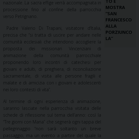
TO E
nazionale. La sacra effige verrà accompagnata in
MOSTRA
processione fino al confine della parrocchia
“SAN
verso Petrignano.
FRANCESCO
ALLA
Padre Valerio Di Trapani, visitatore d’Italia,
PORZIUNCO
precisa che “si tratta di uscire per andare nelle
LA”
comunità ecclesiali che intendono accogliere la
proposta dei missionari Vincenziani di
animazione della comunità parrocchiale
proponendo loro incontri di catechesi per
giovani e adulti, di preghiera, di riconciliazione
sacramentale, di visita alle persone fragili e
malate e di amicizia con i giovani e adolescenti
nei loro contesti di vita”.
Al termine di ogni esperienza di animazione,
saranno lasciate nella parrocchia visitata delle
schede di riflessione sul tema dell’anno: così la
“Tre giorni con Maria” che segnerà ogni tappa del
pellegrinaggio “non sarà soltanto un breve
passaggio, ma un evento a partire del quale la