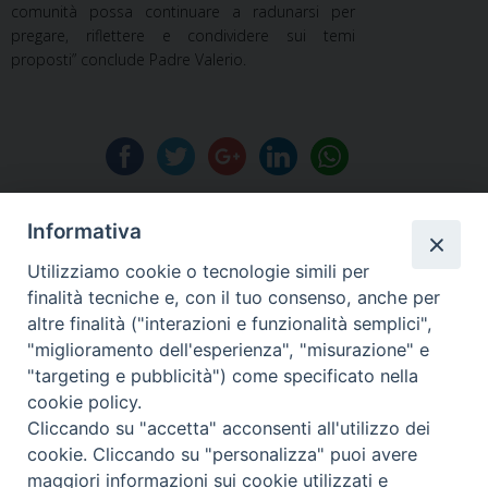
comunità possa continuare a radunarsi per
pregare, riflettere e condividere sui temi
proposti” conclude Padre Valerio.
Informativa
Utilizziamo cookie o tecnologie simili per
finalità tecniche e, con il tuo consenso, anche per
«
NUOVE NOMINE
PARTE DA ASSISI UN
altre finalità ("interazioni e funzionalità semplici",
IN DIOCESI DA
PROGETTO PER NON
"miglioramento dell'esperienza", "misurazione" e
PARTE DEL VESCOVO
DIMENTICARE
»
"targeting e pubblicità") come specificato nella
SORRENTINO
cookie policy.
Cliccando su "accetta" acconsenti all'utilizzo dei
cookie. Cliccando su "personalizza" puoi avere
maggiori informazioni sui cookie utilizzati e