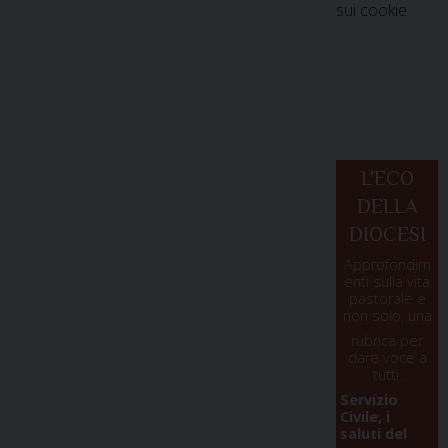
sui cookie
L'ECO
DELLA
DIOCESI
Approfondim
enti sulla vita
pastorale e
non solo, una
rubrica per
dare voce a
tutti.
Servizio
Civile, i
saluti del