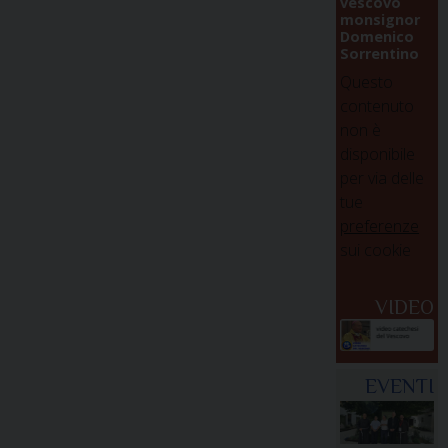
vescovo
monsignor
Domenico
Sorrentino
Questo
contenuto
non è
disponibile
per via delle
tue
preferenze
sui cookie
VIDEO
EVENTI