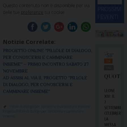
d
M
Questo contenuto non è disponibile per via
2
2
2
2
2
2
3
PROSSIM
-
A
delle tue
preferenze
sui cookie
4
5
6
7
8
9
0
I EVENTI
2
D
3
1
1
2
3
4
5
6
2
a
Notizie Correlate:
PROGETTO ONLINE “PILLOLE DI DIALOGO,
PER CONOSCERSI E CAMMINARE
INSIEME” – PRIMO INCONTRO SABATO 27
NOVEMBRE
AD ASSISI AL VIA IL PROGETTO “PILLOLE
DI DIALOGO, PER CONOSCERSI E
CAMMINARE INSIEME”
"Pillole di dialogo per conoscersi e camminare insieme"
,
Progetto Pillole di dialogo per conoscersi e camminare
insieme