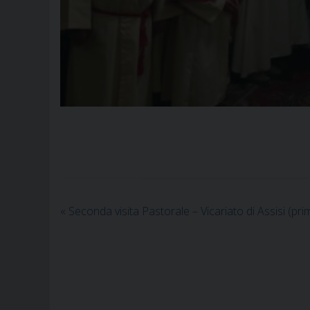
«
Seconda visita Pastorale – Vicariato di Assisi (pri