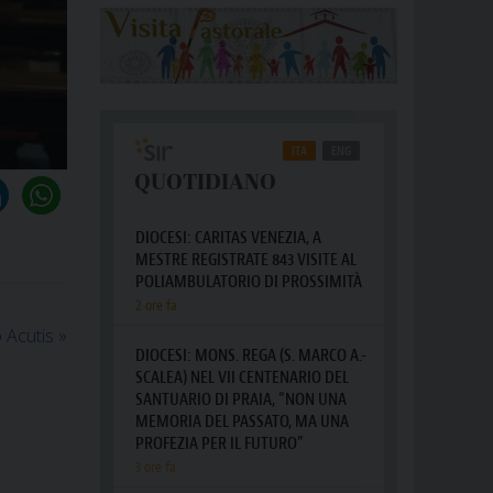
o Acutis
»