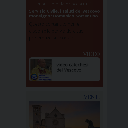
rubrica per dare voce a tutti.
Servizio Civile, i saluti del vescovo
monsignor Domenico Sorrentino
Questo contenuto non è
disponibile per via delle tue
preferenze
sui cookie
VIDEO
EVENTI