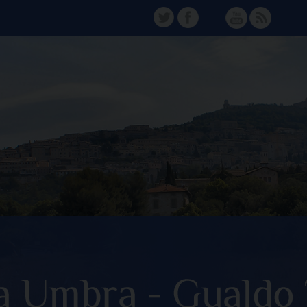
TW
FB
Instagram
YT
FD