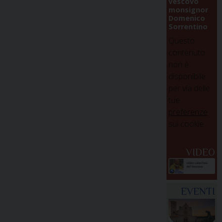
vescovo
monsignor
Domenico
Sorrentino
Questo
contenuto
non è
disponibile
per via delle
tue
preferenze
sui cookie
VIDEO
EVENTI