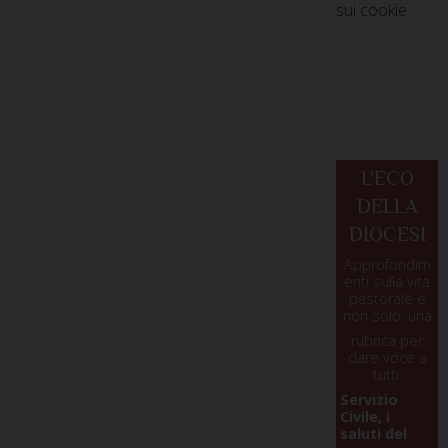
sui cookie
L'ECO
DELLA
DIOCESI
Approfondim
enti sulla vita
pastorale e
non solo, una
rubrica per
dare voce a
tutti.
Servizio
Civile, i
saluti del