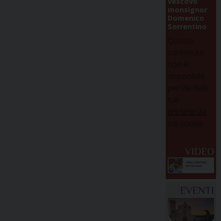
vescovo
monsignor
Domenico
Sorrentino
Questo
contenuto
non è
disponibile
per via delle
tue
preferenze
sui cookie
VIDEO
EVENTI