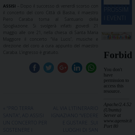
d
M
ASSISI
– Dopo il successo di venerdì scorso con
2
2
2
2
2
2
3
PROSSIM
-
A
il concerto del coro Città di Bastia, il maestro
4
5
6
7
8
9
0
I EVENTI
Piero Caraba torna al Santuario della
2
D
3
Spogliazione. Si svolgerà infatti giovedì 21
1
1
2
3
4
5
6
2
a
maggio alle ore 21, nella chiesa di Santa Maria
Maggiore il concerto “Via Lucis”, musiche e
direzione del coro a cura appunto del maestro
Caraba. L’ingresso è gratuito.
«
“PRO TERRA
AL VIA L’ITINERARIO
SANTA”, AD ASSISI
IGNAZIANO “VEDERE
UN CONCERTO PER
E GUSTARE…SUI
SOSTENERE I
LUOGHI DI SAN