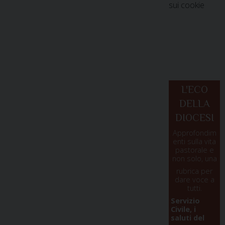
sui cookie
L'ECO
DELLA
DIOCESI
Approfondim
enti sulla vita
pastorale e
non solo, una
rubrica per
dare voce a
tutti.
Servizio
Civile, i
saluti del