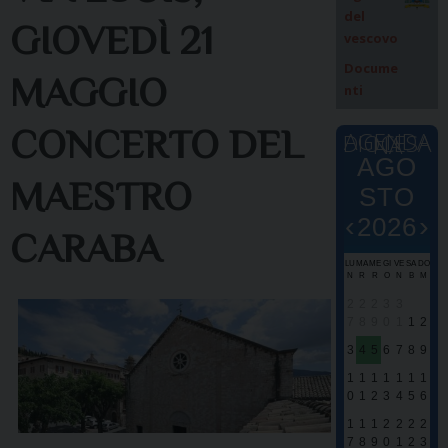
del
GIOVEDÌ 21
vescovo
Docume
MAGGIO
nti
CONCERTO DEL
AGENDA DIOCESANA
AGO
MAESTRO
STO
‹
›
2026
CARABA
LU
MA
ME
GI
VE
SA
DO
E
E
N
R
R
O
N
B
M
0
0
2
2
2
3
3
7
8
9
0
1
1
2
S
S
3
4
5
6
7
8
9
M
M
1
1
1
1
1
1
1
S
0
1
2
3
4
5
6
d
P
1
1
1
2
2
2
2
S
7
8
9
0
1
2
3