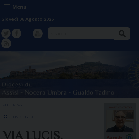
Skip
Menu
to
content
Giovedì 06 Agosto 2026
Search
TW
FB
Instagram
YT
FD
ALTRE NEWS
21 MAGGIO 2026
VIA LUCIS,
Agenda