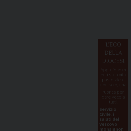
L'ECO
DELLA
DIOCESI
Approfondim
enti sulla vita
pastorale e
non solo, una
rubrica per
dare voce a
tutti.
Servizio
Civile, i
saluti del
vescovo
monsignor