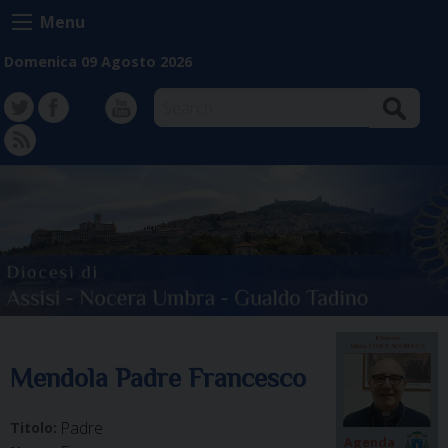
Skip
Menu
to
content
Domenica 09 Agosto 2026
Search
TW
FB
Instagram
YT
FD
Mendola Padre Francesco
Padre
Titolo:
Agenda