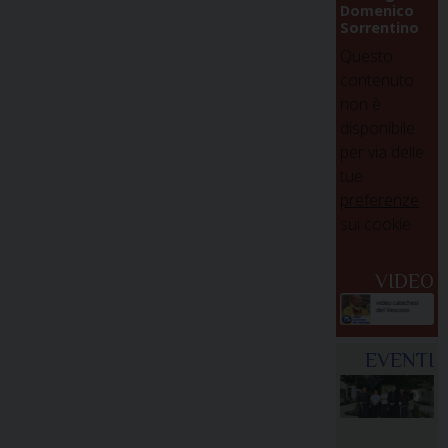
Domenico
Sorrentino
Questo
contenuto
non è
disponibile
per via delle
tue
preferenze
sui cookie
VIDEO
EVENTI