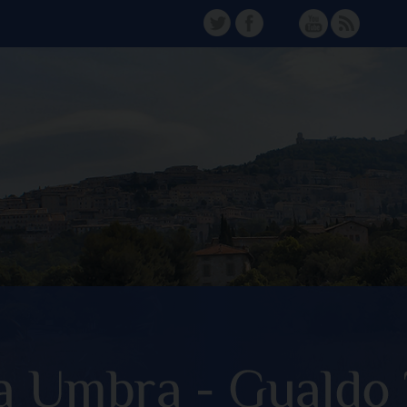
TW
FB
Instagram
YT
FD