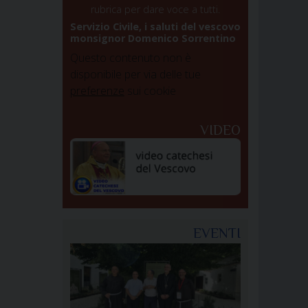
rubrica per dare voce a tutti.
Servizio Civile, i saluti del vescovo
monsignor Domenico Sorrentino
Questo contenuto non è
disponibile per via delle tue
preferenze
sui cookie
VIDEO
EVENTI