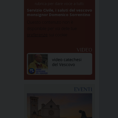
rubrica per dare voce a tutti.
Servizio Civile, i saluti del vescovo
monsignor Domenico Sorrentino
Questo contenuto non è
disponibile per via delle tue
preferenze
sui cookie
VIDEO
EVENTI