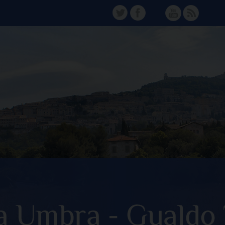
TW
FB
Instagram
YT
FD