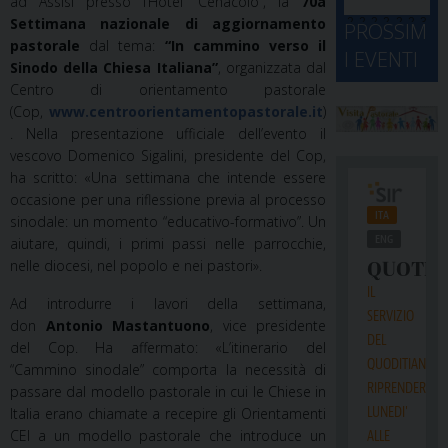
ad Assisi presso l’Hotel “Cenacolo”, la
70a
d
M
Settimana nazionale di aggiornamento
2
2
2
2
2
2
3
PROSSIM
-
A
4
5
6
7
8
9
0
pastorale
dal tema:
“In cammino verso il
I EVENTI
2
D
Sinodo della Chiesa Italiana”
, organizzata dal
3
1
1
2
3
4
5
6
2
a
Centro di orientamento pastorale
(Cop,
www.centroorientamentopastorale.it
)
. Nella presentazione ufficiale dell’evento il
vescovo Domenico Sigalini, presidente del Cop,
ha scritto: «Una settimana che intende essere
occasione per una riflessione previa al processo
sinodale: un momento “educativo-formativo”. Un
aiutare, quindi, i primi passi nelle parrocchie,
nelle diocesi, nel popolo e nei pastori».
Ad introdurre i lavori della settimana,
don
Antonio Mastantuono
, vice presidente
del Cop. Ha affermato: «L’itinerario del
“Cammino sinodale” comporta la necessità di
passare dal modello pastorale in cui le Chiese in
Italia erano chiamate a recepire gli Orientamenti
CEI a un modello pastorale che introduce un