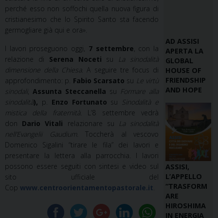
perché esso non soffochi quella nuova figura di
cristianesimo che lo Spirito Santo sta facendo
germogliare già qui e ora».
AD ASSISI
I lavori proseguono oggi,
7 settembre
, con la
APERTA LA
relazione di
Serena Noceti
su
La sinodalità
GLOBAL
dimensione della Chiesa
. A seguire tre focus di
HOUSE OF
FRIENDSHIP
approfondimento: p.
Fabio Scarsato
su
Le virtù
AND HOPE
sinodali
,
Assunta Steccanella
su
Formare alla
sinodalità
),
p.
Enzo Fortunato
su
Sinodalità e
mistica della fraternità.
L’8 settembre vedrà
don
Dario Vitali
relazionare su
La sinodalità
nell’Evangelii Gaudium.
Toccherà al vescovo
Domenico Sigalini “tirare le fila” dei lavori e
presentare la lettera alla parrocchia. I lavori
possono essere seguiti con sintesi e video sul
ASSISI,
L’APPELLO
sito ufficiale del
“TRASFORM
Cop
www.centroorientamentopastorale.it
.
ARE
HIROSHIMA
IN ENERGIA