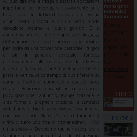
vescovo
«Si può dire che la crisi può essere un’occasione
monsignor
importante per interrogarci nuovamente sulle
Domenico
false concezioni di Dio che ancora presiedono
Sorrentino
alcuni nostri discorsi e su un certo modo
Questo
devozione attorno al quale giriamo. È al
contenuto
contempo un’occasione per ripensare i linguaggi
non è
dell’annuncio. Sarà anche un’occasione positiva
disponibile
per uscire da una concezione pastorale, liturgica
per via delle
e più in generale spirituale, fondata
tue
esclusivamente sulla celebrazione della Messa,
e, per di più, in una visione tridentina che pone il
preferenze
prete al vertice. Al contempo si può riflettere su
sui cookie
come, a fronte di numerose e spesso poco
curate celebrazioni eucaristiche, ci sia ancora
VIDEO
poco spazio per l’annuncio, l’evangelizzazione, le
altre forme di preghiera cristiana, la centralità
della Parola di Dio, la
lectio divina
». Cosentino ha
concluso citando Tillard: «“Siamo certamente gli
EVENTI
ultimi di tutto uno stile di cristianesimo”. – Con
un auspicio: – Dobbiamo (quindi) accogliere e
salutare la fine di un certo stile di cristianesimo,