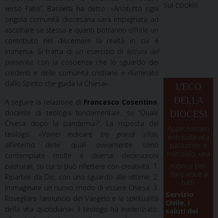
sui cookie
verso l’alto”, Bassetti ha detto: «Anzitutto ogni
singola comunità diocesana sarà impegnata ad
ascoltare se stessa e quanti potranno offrirle un
contributo nel discernere la realtà in cui è
immersa. Si tratta di un esercizio di
lettura del
presente
, con la coscienza che lo sguardo dei
credenti e delle comunità cristiane è illuminato
dallo Spirito che guida la Chiesa».
L'ECO
DELLA
A seguire la relazione di
Francesco Cosentino
,
docente di teologia fondamentale, su “Quale
DIOCESI
Chiesa dopo la pandemia?”. La risposta del
Approfondim
teologo: «Vorrei indicare
tre grandi sfide
,
enti sulla vita
all’interno delle quali ovviamente sono
pastorale e
non solo, una
contemplate molte e diverse declinazioni
rubrica per
pastorali, su cui si può riflettere con creatività. 1.
dare voce a
Ripartire da Dio, con uno sguardo alle vittime; 2.
tutti.
Immaginare un nuovo modo di essere Chiesa; 3.
Servizio
Risvegliare l’annuncio del Vangelo e la spiritualità
Civile, i
della vita quotidiana». Il teologo ha evidenziato:
saluti del