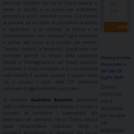
percorso sinodale, con cui la Chiesa italiana si
mette in ascolto e in ricerca per individuare
proposte e azioni pastorali comuni. Ci è chiesto
di passare da un modo di procedere deduttivo
e applicativo a un metodo di ricerca e di
sperimentazione che costruisce l’agire pastorale
a partire dal basso e in ascolto dei territori.
“Ascolto”, “ricerca”, e “proposta”: questi sono i tre
momenti perché la lettura della situazione
Videogiornale
attuale e l’immaginazione del futuro possano
diocesano n.
smuovere il corpo ecclesiale e la sua presenza
387
del 29
nella società. È questo, dunque, il quadro entro
luglio 2026
cui si situano i lavori della 70ª Settimana
Questo
nazionale di aggiornamento pastorale».
contenuto
Al cardinale
Gualtiero Bassetti
, presidente
non è
della Conferenza episcopale italiana, è toccato il
disponibile
compito di introdurre i partecipanti alla
per via delle
Settimana nel cammino che la Chiesa Italiana
tue
vuole intraprendere indicando tempi e
preferenze
modalità. Ricordando la dinamica “dal basso