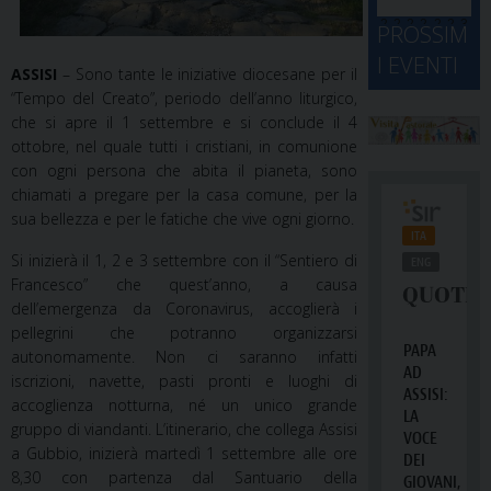
d
M
2
2
2
2
2
2
3
PROSSIM
-
A
4
5
6
7
8
9
0
I EVENTI
2
D
ASSISI
– Sono tante le iniziative diocesane per il
3
1
1
2
3
4
5
6
2
a
“Tempo del Creato”, periodo dell’anno liturgico,
che si apre il 1 settembre e si conclude il 4
ottobre, nel quale tutti i cristiani, in comunione
con ogni persona che abita il pianeta, sono
chiamati a pregare per la casa comune, per la
sua bellezza e per le fatiche che vive ogni giorno.
Si inizierà il 1, 2 e 3 settembre con il “Sentiero di
Francesco” che quest’anno, a causa
dell’emergenza da Coronavirus, accoglierà i
pellegrini che potranno organizzarsi
autonomamente. Non ci saranno infatti
iscrizioni, navette, pasti pronti e luoghi di
accoglienza notturna, né un unico grande
gruppo di viandanti. L’itinerario, che collega Assisi
a Gubbio, inizierà martedì 1 settembre alle ore
8,30 con partenza dal Santuario della