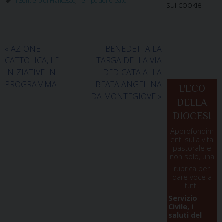
Il Sentiero di Francesco
,
Tempo del Creato
sui cookie
«
AZIONE
BENEDETTA LA
CATTOLICA, LE
TARGA DELLA VIA
INIZIATIVE IN
DEDICATA ALLA
PROGRAMMA
BEATA ANGELINA
L'ECO
DA MONTEGIOVE
»
DELLA
DIOCESI
Approfondim
enti sulla vita
pastorale e
non solo, una
rubrica per
dare voce a
tutti.
Servizio
Civile, i
saluti del