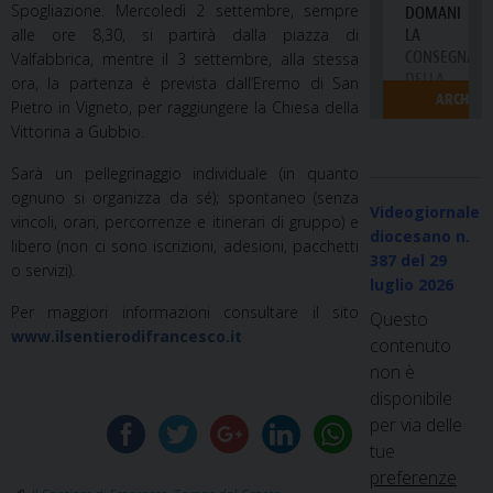
Spogliazione. Mercoledì 2 settembre, sempre
alle ore 8,30, si partirà dalla piazza di
Valfabbrica, mentre il 3 settembre, alla stessa
ora, la partenza è prevista dall’Eremo di San
Pietro in Vigneto, per raggiungere la Chiesa della
Vittorina a Gubbio.
Sarà un pellegrinaggio individuale (in quanto
ognuno si organizza da sé); spontaneo (senza
Videogiornale
vincoli, orari, percorrenze e itinerari di gruppo) e
diocesano n.
libero (non ci sono iscrizioni, adesioni, pacchetti
387
del 29
o servizi).
luglio 2026
Per maggiori informazioni consultare il sito
Questo
www.ilsentierodifrancesco.it
contenuto
non è
disponibile
per via delle
tue
preferenze