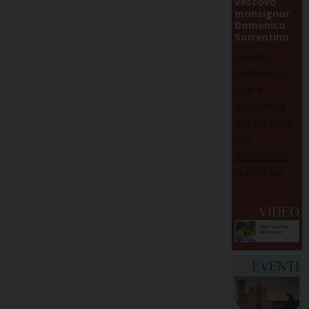
vescovo
monsignor
Domenico
Sorrentino
Questo
contenuto
non è
disponibile
per via delle
tue
preferenze
sui cookie
VIDEO
EVENTI