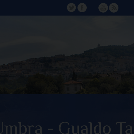
TW
FB
Instagram
YT
FD