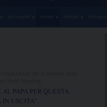
DOCUMENTI
STAMPA
ATTIVITA’
ENTI DIO
di Papa Leone XIV al termine della
can Youth Meeting
 AL PAPA PER QUESTA
 IN USCITA”