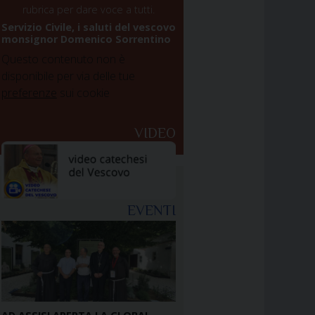
rubrica per dare voce a tutti.
Servizio Civile, i saluti del vescovo
monsignor Domenico Sorrentino
Questo contenuto non è
disponibile per via delle tue
preferenze
sui cookie
VIDEO
EVENTI