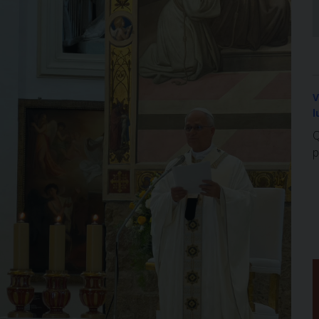
V
l
Q
p