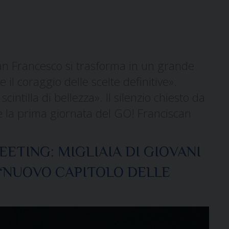
 San Francesco si trasforma in un grande
 il coraggio delle scelte definitive».
ntilla di bellezza». Il silenzio chiesto da
e la prima giornata del GO! Franciscan
ETING: MIGLIAIA DI GIOVANI
 “NUOVO CAPITOLO DELLE