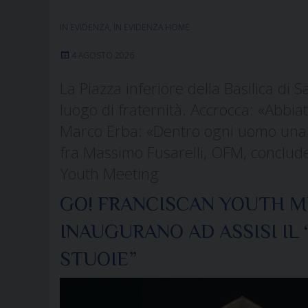
IN EVIDENZA
,
IN EVIDENZA HOME
4 AGOSTO 2026
La Piazza inferiore della Basilica di
luogo di fraternità. Accrocca: «Abbiate
Marco Erba: «Dentro ogni uomo una sci
fra Massimo Fusarelli, OFM, conclud
Youth Meeting
GO! FRANCISCAN YOUTH ME
INAUGURANO AD ASSISI IL
STUOIE”