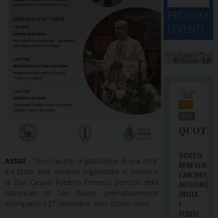
d
M
2
2
2
2
2
2
3
PROSSIM
-
A
4
5
6
7
8
9
0
I EVENTI
2
D
3
1
1
2
3
4
5
6
2
a
ASSISI
– “Don Cesare, la gratitudine di una città”
è il titolo delle iniziative organizzate in memoria
di Don Cesare Roberto Provenzi, parroco della
cattedrale di San Rufino, prematuramente
scomparso il 27 settembre dello scorso anno.