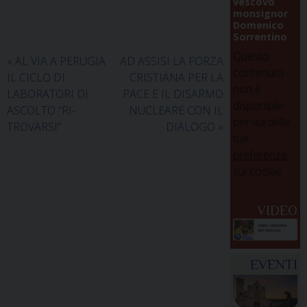
vescovo
monsignor
Domenico
Sorrentino
Questo
«
AL VIA A PERUGIA
AD ASSISI LA FORZA
contenuto
IL CICLO DI
CRISTIANA PER LA
non è
LABORATORI DI
PACE E IL DISARMO
disponibile
ASCOLTO “RI-
NUCLEARE CON IL
per via delle
TROVARSI”
DIALOGO
»
tue
preferenze
sui cookie
VIDEO
EVENTI