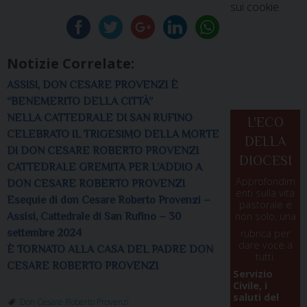
sui cookie
Notizie Correlate:
ASSISI, DON CESARE PROVENZI È
“BENEMERITO DELLA CITTÀ”
NELLA CATTEDRALE DI SAN RUFINO
L'ECO
CELEBRATO IL TRIGESIMO DELLA MORTE
DELLA
DI DON CESARE ROBERTO PROVENZI
DIOCESI
CATTEDRALE GREMITA PER L’ADDIO A
Approfondim
DON CESARE ROBERTO PROVENZI
enti sulla vita
Esequie di don Cesare Roberto Provenzi –
pastorale e
non solo, una
Assisi, Cattedrale di San Rufino – 30
settembre 2024
rubrica per
dare voce a
È TORNATO ALLA CASA DEL PADRE DON
tutti.
CESARE ROBERTO PROVENZI
Servizio
Civile, i
saluti del
Don Cesare Roberto Provenzi