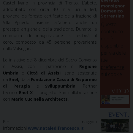
vescovo
Castel Ivano in provincia di Trento. L’abete,
monsignor
addobbato con circa 40 mila luci a led,
Domenico
Sorrentino
proviene da foreste certificate della frazione di
Villa Agnedo. Insieme all’albero anche un
Questo
presepe artigianale della tradizione. Durante la
contenuto
cerimonia di inaugurazione si esibirà il
non è
coro
,
composto da 45 persone, proveniente
disponibile
dalla Valsugana.
per via delle
tue
Le iniziative dell’8 dicembre del Sacro Convento
di Assisi, con il patrocinio di
Regione
preferenze
Umbria
e
Città di Assisi
, sono sostenute
sui cookie
da
Enel,
dalla
Fondazione Cassa di Risparmio
di Perugia
e
Sviluppumbria
. Partner
VIDEO
tecnico
Enel X
. Il progetto è in collaborazione
con
Mario Cucinella Architects
.
EVENTI
Per maggiori
informazioni
www.nataledifrancesco.it