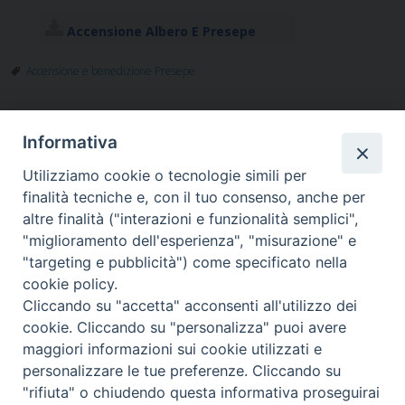
Accensione Albero E Presepe
Accensione e benedizione Presepe
Informativa
«
PROGETTO
CONVEGNO ASSISI-
Utilizziamo cookie o tecnologie simili per
POLICORO, AL VIA LA
CAMBRIDGE,
finalità tecniche e, con il tuo consenso, anche per
SETTIMA PUNTATA
MEDAGLIA DEL
altre finalità ("interazioni e funzionalità semplici",
DEL PODCAST
PRESIDENTE DELLA
"miglioramento dell'esperienza", "misurazione" e
WONDER(FUL)
REPUBBLICA
»
"targeting e pubblicità") come specificato nella
EIGHT
cookie policy.
Cliccando su "accetta" acconsenti all'utilizzo dei
cookie. Cliccando su "personalizza" puoi avere
maggiori informazioni sui cookie utilizzati e
Diocesi di Assisi - Nocera Umbra - Gualdo
personalizzare le tue preferenze. Cliccando su
Tadino
"rifiuta" o chiudendo questa informativa proseguirai
P.zza Vescovado 3, 06081 Assisi (PG)