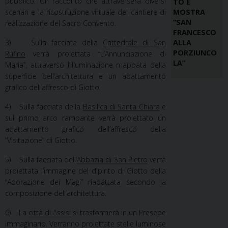
pubblico. Un racconto che attraverserà diversi
TO E
scenari e la ricostruzione virtuale del cantiere di
MOSTRA
“SAN
realizzazione del Sacro Convento.
FRANCESCO
3) Sulla facciata della
Cattedrale di San
ALLA
PORZIUNCO
Rufino
verrà proiettata “L’Annunciazione di
LA”
Maria”, attraverso l’illuminazione mappata della
superficie dell’architettura e un adattamento
grafico dell’affresco di Giotto.
4) Sulla facciata della
Basilica di Santa Chiara
e
sul primo arco rampante verrà proiettato un
adattamento grafico dell’affresco della
“Visitazione” di Giotto.
5) Sulla facciata dell’
Abbazia di San Pietro
verrà
proiettata l’immagine del dipinto di Giotto della
“Adorazione dei Magi” riadattata secondo la
composizione dell’architettura.
6) La
città di Assisi
si trasformerà in un Presepe
immaginario. Verranno proiettate stelle luminose