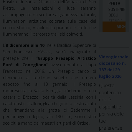
Basilica di Santa Chiara e dell’Abbazia di San
Pietro. Le installazioni di luce saranno
accompagnate da sculture a grandezza naturale,
illuminazioni artistiche colorate sulle case del
centro storico, visibili dalla pianura, e stelle che
illumineranno il percorso tra i siti coinvolti.
L’
8 dicembre alle 10
, nella Basilica Superiore di
San Francesco d’Assisi, verrà inaugurato il
Videogiornale
presepe che il “
Gruppo Presepio Artistico
diocesano n.
Parè di Conegliano
” aveva donato a Papa
387
del 29
Francesco nel 2019. Un Presepio carico di
luglio 2026
riferimenti al territorio veneto che rimarrà
esposto fino al 10 gennaio. Il Presepio
Questo
rappresenta la Sacra Famiglia all’interno di una
contenuto
casera di Erbezzo, località della Lessinia, con i
non è
caratteristici stalloni, gli archi gotici a sesto acuto
disponibile
che rimandano alla grotta di Betlemme. I
per via delle
personaggi in legno, alti 130 cm, sono stati
tue
scolpiti a mano dai maestri artigiani di Ortisei.
preferenze