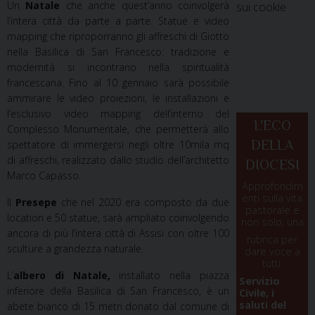
Un
Natale
che anche quest’anno coinvolgerà
sui cookie
l’intera città da parte a parte. Statue e video
mapping che riproporranno gli affreschi di Giotto
nella Basilica di San Francesco: tradizione e
modernità si incontrano nella spiritualità
francescana. Fino al 10 gennaio sarà possibile
ammirare le video proiezioni, le installazioni e
l’esclusivo video mapping dell’interno del
L'ECO
Complesso Monumentale,
che permetterà allo
DELLA
spettatore di immergersi negli oltre 10mila mq
di affreschi, realizzato dallo studio dell’architetto
DIOCESI
Marco Capasso.
Approfondim
enti sulla vita
Il
Presepe
che nel 2020 era composto da due
pastorale e
location e 50 statue, sarà ampliato coinvolgendo
non solo, una
ancora di più l’intera città di Assisi con oltre 100
rubrica per
sculture a grandezza naturale.
dare voce a
tutti.
L’
albero di Natale,
installato nella piazza
Servizio
inferiore della Basilica di San Francesco, è
un
Civile, i
saluti del
abete bianco di 15 metri donato dal comune di