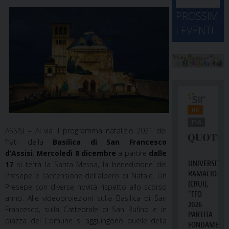
d
M
2
2
2
2
2
2
3
PROSSIM
-
A
4
5
6
7
8
9
0
I EVENTI
2
D
3
1
1
2
3
4
5
6
2
a
ASSISI – Al via il programma natalizio 2021 dei
frati della
Basilica di San Francesco
d’Assisi
.
Mercoledì 8 dicembre
a partire
dalle
17
si terrà la Santa Messa, la benedizione del
Presepe e l’accensione dell’albero di Natale. Un
Presepe con diverse novità rispetto allo scorso
anno. Alle videoproiezioni sulla Basilica di San
Francesco, sulla Cattedrale di San Rufino e in
piazza del Comune si aggiungono quelle della