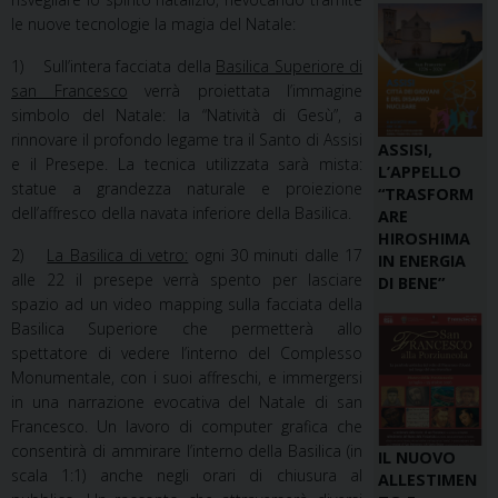
le nuove tecnologie la magia del Natale:
1) Sull’intera facciata della
Basilica Superiore di
san Francesco
verrà proiettata l’immagine
simbolo del Natale: la “Natività di Gesù”, a
rinnovare il profondo legame tra il Santo di Assisi
ASSISI,
e il Presepe. La tecnica utilizzata sarà mista:
L’APPELLO
statue a grandezza naturale e proiezione
“TRASFORM
dell’affresco della navata inferiore della Basilica.
ARE
HIROSHIMA
2)
La Basilica di vetro:
ogni 30 minuti dalle 17
IN ENERGIA
alle 22 il presepe verrà spento per lasciare
DI BENE”
spazio ad un video mapping sulla facciata della
Basilica Superiore che permetterà allo
spettatore di vedere l’interno del Complesso
Monumentale, con i suoi affreschi, e immergersi
in una narrazione evocativa del Natale di san
Francesco. Un lavoro di computer grafica che
consentirà di ammirare l’interno della Basilica (in
IL NUOVO
scala 1:1) anche negli orari di chiusura al
ALLESTIMEN