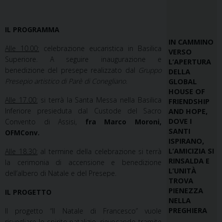
IL PROGRAMMA
IN CAMMINO
Alle 10.00:
celebrazione eucaristica in Basilica
VERSO
Superiore. A seguire inaugurazione e
L’APERTURA
benedizione del presepe realizzato dal
Gruppo
DELLA
Presepio artistico di Parè
di Conegliano
.
GLOBAL
HOUSE OF
Alle 17.00:
si terrà la Santa Messa nella Basilica
FRIENDSHIP
Inferiore presieduta dal Custode del Sacro
AND HOPE,
DOVE I
Convento di Assisi,
fra Marco Moroni,
SANTI
OFMConv.
ISPIRANO,
L’AMICIZIA SI
Alle 18.30:
al termine della celebrazione si terrà
RINSALDA E
la cerimonia di accensione e benedizione
L’UNITÀ
dell’albero di Natale e del Presepe.
TROVA
PIENEZZA
IL PROGETTO
NELLA
PREGHIERA
Il progetto “Il Natale di Francesco” vuole
risvegliare lo spirito natalizio, rievocando tramite