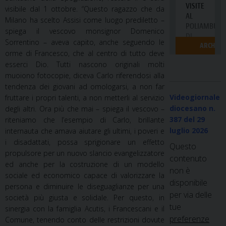
visibile dal 1 ottobre. “Questo ragazzo che da
Milano ha scelto Assisi come luogo prediletto –
spiega il vescovo monsignor Domenico
Sorrentino – aveva capito, anche seguendo le
orme di Francesco, che al centro di tutto deve
esserci Dio. Tutti nascono originali molti
muoiono fotocopie, diceva Carlo riferendosi alla
tendenza dei giovani ad omologarsi, a non far
Videogiornale
fruttare i propri talenti, a non metterli al servizio
diocesano n.
degli altri. Ora più che mai – spiega il vescovo –
387
del 29
riteniamo che l’esempio di Carlo, brillante
luglio 2026
internauta che amava aiutare gli ultimi, i poveri e
i disadattati, possa sprigionare un effetto
Questo
propulsore per un nuovo slancio evangelizzatore
contenuto
ed anche per la costruzione di un modello
non è
sociale ed economico capace di valorizzare la
disponibile
persona e diminuire le diseguaglianze per una
per via delle
società più giusta e solidale. Per questo, in
tue
sinergia con la famiglia Acutis, i Francescani e il
preferenze
Comune, tenendo conto delle restrizioni dovute