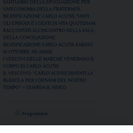
SANTUARIO DELLA SPOGLIAZIONE PER
UN’ECONOMIA DELLA FRATERNITÀ
BEATIFICAZIONE CARLO ACUTIS: TANTI
GLI EPISODI E I GESTI DI VITA QUOTIDIANI
RACCONTATI ALL’INCONTRO NELLA SALA
DELLA CONCILIAZIONE
BEATIFICAZIONE CARLO ACUTIS SABATO
10 OTTOBRE AD ASSISI
I VESCOVI DELLE MARCHE VENERANO IL
CORPO DI CARLO ACUTIS
IL VESCOVO: “CARLO ACUTIS DIVENTI LA
BUSSOLA PER I GIOVANI DEL NOSTRO
TEMPO” – GUARDA IL VIDEO
Programma
Beatificazione Carlo Acutis