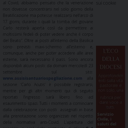
sui cookie
al Covid, abbiamo pensato che la venerazione
non dovesse concentrarsi nel solo giorno della
Beatificazione ma potesse realizzarsi nell’arco di
17 giorni, durante i quali la tomba del giovane
Carlo resterà aperta così da permettere ai
moltissimi fedeli di poter vedere anche il corpo
del Beato”. Oltre ai posti all’interno della Basilica
sono previsti maxi-schermo all’esterno e,
L'ECO
comunque, anche per poter accedere alle aree
DELLA
esterne, sarà necessario il pass. Sono ancora
disponibili alcuni posti: da domani mercoledì 23
DIOCESI
settembre sul sito:
Approfondim
www.assisisantuariospogliazione.com
alla
enti sulla vita
sezione ‘Carlo Acutis’ è possibile registrarsi,
pastorale e
non solo, una
mentre per gli altri momenti qui di seguito
riportati l’ingresso sarà libero fino ad
rubrica per
dare voce a
esaurimento spazi. Tutti i momenti a cominciare
tutti.
dalla celebrazione con posti assegnati in base
Servizio
alla prenotazione sono organizzati nel rispetto
Civile, i
della normativa anti-Covid. L’apertura del
saluti del