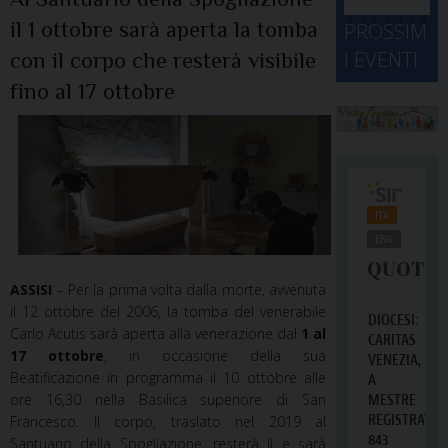
d
M
2
2
2
2
2
2
3
il 1 ottobre sarà aperta la tomba
PROSSIM
-
A
4
5
6
7
8
9
0
I EVENTI
con il corpo che resterà visibile
2
D
3
1
1
2
3
4
5
6
2
a
fino al 17 ottobre
ASSISI
– Per la prima volta dalla morte, avvenuta
il 12 ottobre del 2006, la tomba del venerabile
Carlo Acutis sarà aperta alla venerazione dal
1 al
17 ottobre
, in occasione della sua
Beatificazione in programma il 10 ottobre alle
ore 16,30 nella Basilica superiore di San
Francesco. Il corpo, traslato nel 2019 al
Santuario della Spogliazione, resterà lì e sarà