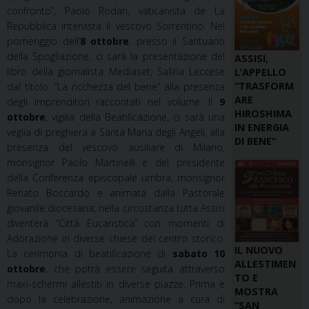
confronto”, Paolo Rodari, vaticanista de La
Repubblica intervista il vescovo Sorrentino. Nel
pomeriggio dell’
8 ottobre
, presso il Santuario
della Spogliazione, ci sarà la presentazione del
ASSISI,
libro della giornalista Mediaset, Safiria Leccese
L’APPELLO
“TRASFORM
dal titolo: “La ricchezza del bene” alla presenza
ARE
degli imprenditori raccontati nel volume. Il
9
HIROSHIMA
ottobre
, vigilia della Beatificazione, ci sarà una
IN ENERGIA
veglia di preghiera a Santa Maria degli Angeli, alla
DI BENE”
presenza del vescovo ausiliare di Milano,
monsignor Paolo Martinelli e del presidente
della Conferenza episcopale umbra, monsignor
Renato Boccardo e animata dalla Pastorale
giovanile diocesana; nella circostanza tutta Assisi
diventerà “Città Eucaristica” con momenti di
Adorazione in diverse chiese del centro storico.
IL NUOVO
La cerimonia di beatificazione di
sabato 10
ALLESTIMEN
ottobre
, che potrà essere seguita attraverso
TO E
maxi-schermi allestiti in diverse piazze. Prima e
MOSTRA
dopo la celebrazione, animazione a cura di
“SAN