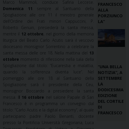
Marco Mammoli, conduce Safiria Leccese.
FRANCESCO
Domenica 11
sempre al Santuario della
ALLA
Spogliazione alle ore 11 il ministro generale
PORZIUNCO
dell’Ordine dei Frati minori Cappuccini, P.
LA”
Roberto Genuin, presiederà la santa messa,
mentre il
12 ottobre
, nel giorno della memoria
liturgica del Beato Carlo Acutis sarà il vescovo
diocesano monsignor Sorrentino a celebrare la
santa messa delle ore 18. Nella mattina del
13
ottobre
momento di riflessione nella sala della
Spogliazione dal titolo: “Eucarestia e malattia,
“UNA BELLA
quando la sofferenza diventa luce”. Nel
NOTIZIA”, A
pomeriggio alle ore 18 al Santuario della
SETTEMBRE
LA
Spogliazione sarà il presidente della Ceu,
DODICESIMA
monsignor Boccardo a presiedere la santa
EDIZIONE
messa. I
l 16 ottobre
nel salone Papale di San
DEL CORTILE
Francesco è in programma un convegno dal
DI
titolo: “Carlo Acutis e la digital economy”, al quale
FRANCESCO
partecipano padre Paolo Benanti, docente
presso la Pontificia Università Gregoriana, Luca
Tomassini, fondatore di Vetrya e Giovanna