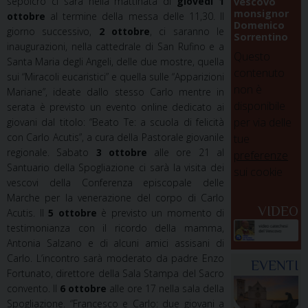
sepolcro ci sarà nella mattinata di
giovedì 1
vescovo
monsignor
ottobre
al termine della messa delle 11,30. Il
Domenico
giorno successivo,
2 ottobre
, ci saranno le
Sorrentino
inaugurazioni, nella cattedrale di San Rufino e a
Questo
Santa Maria degli Angeli, delle due mostre, quella
contenuto
sui “Miracoli eucaristici” e quella sulle “Apparizioni
non è
Mariane”, ideate dallo stesso Carlo mentre in
disponibile
serata è previsto un evento online dedicato ai
per via delle
giovani dal titolo: “Beato Te: a scuola di felicità
con Carlo Acutis”, a cura della Pastorale giovanile
tue
regionale. Sabato
3 ottobre
alle ore 21 al
preferenze
Santuario della Spogliazione ci sarà la visita dei
sui cookie
vescovi della Conferenza episcopale delle
Marche per la venerazione del corpo di Carlo
VIDEO
Acutis. Il
5 ottobre
è previsto un momento di
testimonianza con il ricordo della mamma,
Antonia Salzano e di alcuni amici assisani di
Carlo. L’incontro sarà moderato da padre Enzo
EVENTI
Fortunato, direttore della Sala Stampa del Sacro
convento. Il
6 ottobre
alle ore 17 nella sala della
Spogliazione. “Francesco e Carlo: due giovani a