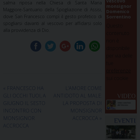
vescovo
salma riposa nella Chiesa di Santa Maria
monsignor
Maggiore-Santuario della Spogliazione di Assisi,
Domenico
dove San Francesco compì il gesto profetico di
Sorrentino
spogliarsi davanti al vescovo per affidarsi solo
Questo
alla provvidenza di Dio.
contenuto
non è
disponibile
per via delle
tue
preferenze
sui cookie
«
FRANCESCO HA
L’AMORE COME
GLI OCCHI TUOI, A
ANTIDOTO AL MALE:
VIDEO
GIUGNO IL SESTO
LA PROPOSTA DI
INCONTRO CON
MONSIGNOR
MONSIGNOR
ACCROCCA
»
EVENTI
ACCROCCA