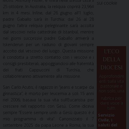
Mons. Anthony Fisher, e finirà nella stessa città il
sui cookie
25 ottobre. In Australia, la reliquia coprirà 23,964
km in 4 mesi. Infine, dal 26 giugno all’1 luglio,
padre Gaballo sarà in Turchia: dal 26 al 28
giugno l’altra reliquia pelegrinante sarà accolta
dal vescovo nella cattedrale di Istanbul, mentre
nei giorni successivi padre Gaballo arriverà a
Iskenderun per un raduno di giovani sempre
L'ECO
accolto dal vescovo del luogo. Questa missione
è condotta a stretto contatto con i vescovi e i
DELLA
consigli presbiterali, appoggiandosi alle fraternità
DIOCESI
dei frati Cappuccini di Turchia, che
Approfondim
collaboreranno attivamente alla missione.
enti sulla vita
pastorale e
San Carlo Acutis, il ragazzo in “jeans e scarpe da
non solo, una
ginnastica”, è morto per leucemia a soli 15 anni
rubrica per
nel 2006; basava la sua vita sull’Eucaristia per
dare voce a
crescere nel rapporto con Gesù. Come diceva
tutti.
sempre “Essere sempre uniti a Gesù questo è il
Servizio
mio programma di vita”. Canonizzato il 7
Civile, i
saluti del
settembre 2025 da papa Leone a Roma, la sua