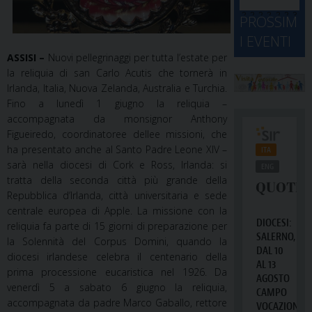
d
M
2
2
2
2
2
2
3
PROSSIM
-
A
4
5
6
7
8
9
0
I EVENTI
2
D
3
ASSISI –
Nuovi pellegrinaggi per tutta l’estate per
1
1
2
3
4
5
6
2
a
la reliquia di san Carlo Acutis che tornerà in
Irlanda, Italia, Nuova Zelanda, Australia e Turchia.
Fino a lunedì 1 giugno la reliquia –
accompagnata da monsignor Anthony
Figueiredo, coordinatoree dellee missioni, che
ha presentato anche al Santo Padre Leone XIV –
sarà nella diocesi di Cork e Ross, Irlanda: si
tratta della seconda città più grande della
Repubblica d’Irlanda, città universitaria e sede
centrale europea di Apple. La missione con la
reliquia fa parte di 15 giorni di preparazione per
la Solennità del Corpus Domini, quando la
diocesi irlandese celebra il centenario della
prima processione eucaristica nel 1926. Da
venerdì 5 a sabato 6 giugno la reliquia,
accompagnata da padre Marco Gaballo, rettore