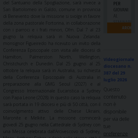
del Santuario della Spogliazione, sarà invece a
San Bartolomeo in Galdo, comune in provincia
di Benevento dove la missione si svolge in favore
della zona pastorale Fortorina, in collaborazione
con i parroci e i frati minori, Ofm. Dal 7 al 23
giugno la reliquia sarà in Nuova Zelanda:
monsignor Figueiredo ha ricevuto un invito della
Conferenza Episcopale con visita alle diocesi di
Hamilton, Palmerston North, Wellington,
Videogiornale
Christchurch e Dunedin. Dal 25 giugno al 25
diocesano n.
ottobre la reliquia sarà in Australia, su richiesta
387
del 29
della Conferenza Episcopale di Australia in
luglio 2026
preparazione alla GMG Seoul (2027) e al
Questo
Congresso Internazionale Eucaristica a Sydney
contenuto
con Papa Leone (2028). In questo caso la reliquia
non è
sarà portata in 19 diocesi e più di 50 città, con il
disponibile
coinvolgimento attivo delle Chiese Ukraini,
Maronite e Melkite. La missione comincerà
per via delle
giovedì 25 giugno nella Cattedrale di Sydney con
tue
una Messa celebrata dall’Arcivescovo di Sydney,
preferenze