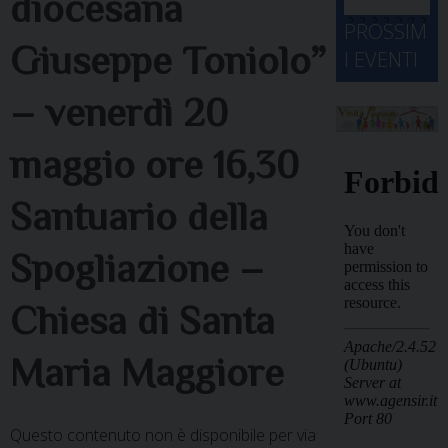
diocesana
d
M
2
2
2
2
2
2
3
PROSSIM
-
A
4
5
6
7
8
9
0
Giuseppe Toniolo”
I EVENTI
2
D
3
1
1
2
3
4
5
6
2
a
– venerdì 20
maggio ore 16,30
Santuario della
Spogliazione –
Chiesa di Santa
Maria Maggiore
Questo contenuto non è disponibile per via