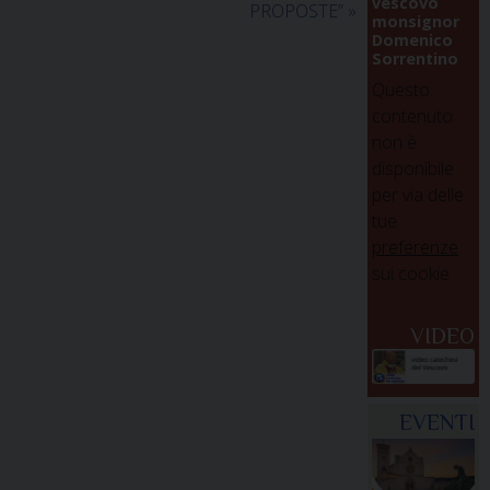
vescovo
PROPOSTE”
»
monsignor
Domenico
Sorrentino
Questo
contenuto
non è
disponibile
per via delle
tue
preferenze
sui cookie
VIDEO
EVENTI