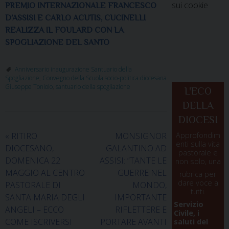
sui cookie
PREMIO INTERNAZIONALE FRANCESCO
D’ASSISI E CARLO ACUTIS, CUCINELLI
REALIZZA IL FOULARD CON LA
SPOGLIAZIONE DEL SANTO
Anniversario inaugurazione Santuario della
Spogliazione
,
Convegno della Scuola socio-politica diocesana
Giuseppe Toniolo
,
santuario della spogliazione
L'ECO
DELLA
DIOCESI
«
RITIRO
MONSIGNOR
Approfondim
enti sulla vita
DIOCESANO,
GALANTINO AD
pastorale e
DOMENICA 22
ASSISI: “TANTE LE
non solo, una
MAGGIO AL CENTRO
GUERRE NEL
rubrica per
dare voce a
PASTORALE DI
MONDO,
tutti.
SANTA MARIA DEGLI
IMPORTANTE
Servizio
ANGELI – ECCO
RIFLETTERE E
Civile, i
COME ISCRIVERSI
PORTARE AVANTI
saluti del