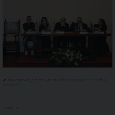
Anniversario inaugurazione Santuario della Spogliazione
,
santuario della
spogliazione
IN EVIDENZA