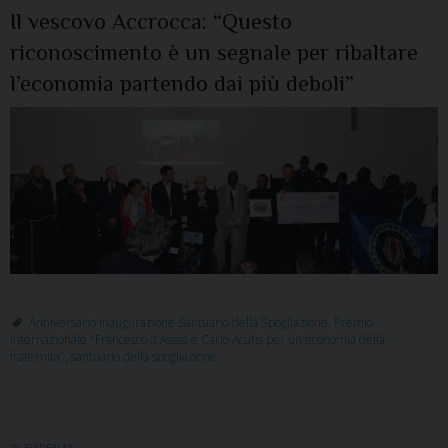
Il vescovo Accrocca: “Questo
riconoscimento è un segnale per ribaltare
l’economia partendo dai più deboli”
Anniversario inaugurazione Santuario della Spogliazione
,
Premio
internazionale "Francesco d'Assisi e Carlo Acutis per un'economia della
fraternita"
,
santuario della spogliazione