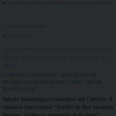
santuario della spogliazione
,
Solennità di San Francesco
,
Vescovi della Sicilia
IN EVIDENZA
,
IN EVIDENZA HOME
19 MAGGIO 2024
Celebrazione eucaristica dell’arcivescovo di
Boston al Santuario della Spogliazione di
Assisi
CARDINALE O’MALLEY: “QUI I FEDELI SI
RIUNISCONO IN UN NUOVO CENACOLO DI
PENTECOSTE”
Sabato pomeriggio convegno sul Cantico, il
vescovo Sorrentino: “Scritto in due location
diverse, si rilegga partendo dalla fine”;