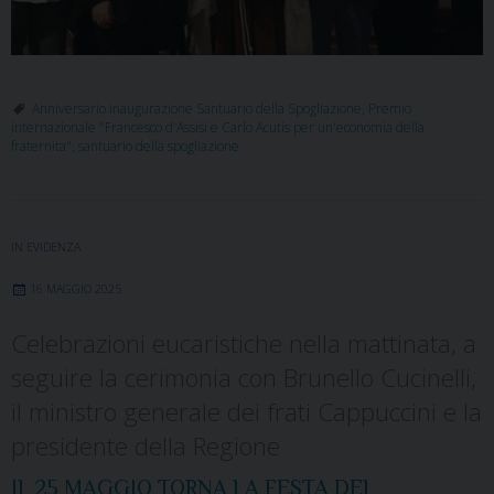
Anniversario inaugurazione Santuario della Spogliazione
,
Premio
internazionale "Francesco d'Assisi e Carlo Acutis per un'economia della
fraternita"
,
santuario della spogliazione
IN EVIDENZA
16 MAGGIO 2025
Celebrazioni eucaristiche nella mattinata, a
seguire la cerimonia con Brunello Cucinelli,
il ministro generale dei frati Cappuccini e la
presidente della Regione
IL 25 MAGGIO TORNA LA FESTA DEL