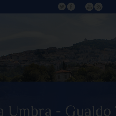
TW
FB
Instagram
YT
FD