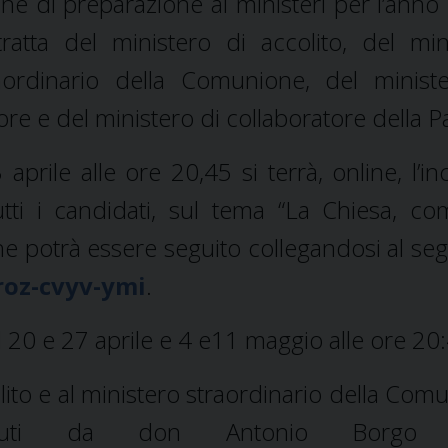
ine di preparazione ai ministeri per l’anno
tratta del ministero di accolito, del min
aordinario della Comunione, del minist
tore e del ministero di collaboratore della P
ile alle ore 20,45 si terrà, online, l’in
tutti i candidati, sul tema “La Chiesa, co
 che potrà essere seguito collegandosi al se
roz-cvyv-ymi
.
l 20 e 27 aprile e 4 e11 maggio alle ore 20
olito e al ministero straordinario della Com
enuti da don Antonio Borgo (l