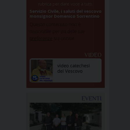
rubrica per dare voce a tutti.
Servizio Civile, i saluti del vescovo
monsignor Domenico Sorrentino
Questo contenuto non è
disponibile per via delle tue
preferenze
sui cookie
VIDEO
EVENTI