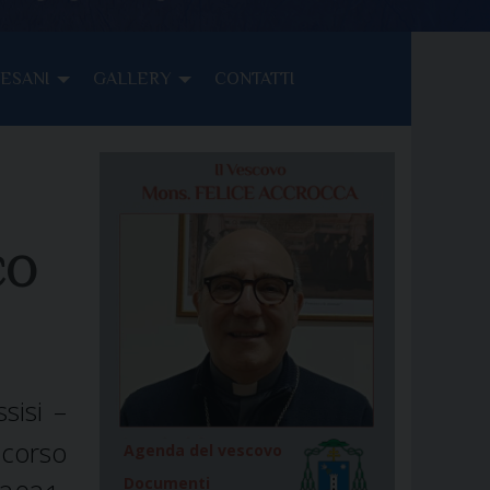
CESANI
GALLERY
CONTATTI
CO
ssisi –
 corso
Agenda del vescovo
Documenti