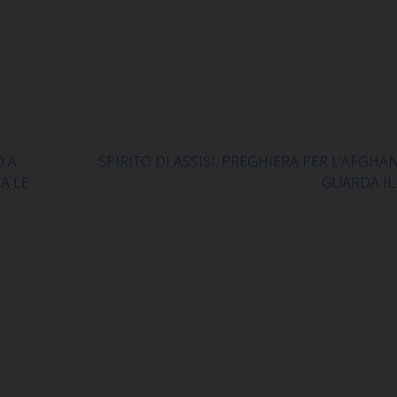
O A
SPIRITO DI ASSISI, PREGHIERA PER L’AFGHA
A LE
GUARDA IL