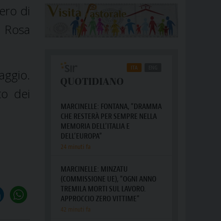
tero di
r Rosa
aggio.
to dei