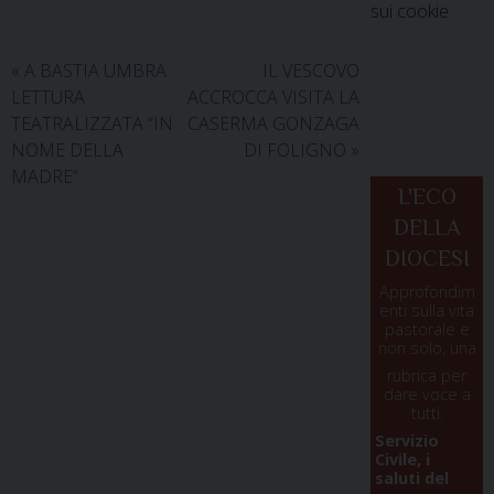
sui cookie
«
A BASTIA UMBRA
IL VESCOVO
LETTURA
ACCROCCA VISITA LA
TEATRALIZZATA “IN
CASERMA GONZAGA
NOME DELLA
DI FOLIGNO
»
MADRE”
L'ECO
DELLA
DIOCESI
Approfondim
enti sulla vita
pastorale e
non solo, una
rubrica per
dare voce a
tutti.
Servizio
Civile, i
saluti del