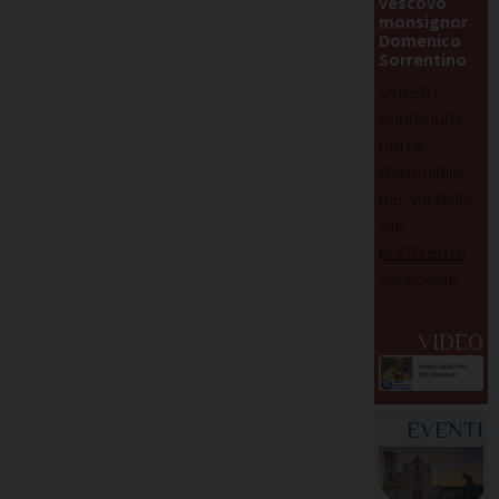
vescovo
monsignor
Domenico
Sorrentino
Questo
contenuto
non è
disponibile
per via delle
tue
preferenze
sui cookie
VIDEO
EVENTI