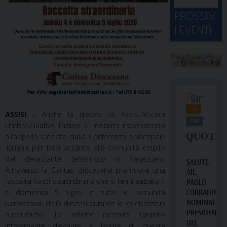
d
M
2
2
2
2
2
2
3
PROSSIM
-
A
4
5
6
7
8
9
0
I EVENTI
2
D
3
1
1
2
3
4
5
6
2
a
ASSISI
– Anche la diocesi di Assisi-Nocera
Umbra-Gualdo Tadino si mobilita rispondendo
all’appello lanciato dalla Conferenza episcopale
italiana per farsi accanto alle comunità colpite
dal devastante terremoto in Venezuela.
Attraverso la Caritas diocesana promuove una
raccolta fondi straordinaria che si terrà sabato 4
e domenica 5 luglio in tutte le comunità
parrocchiali della diocesi durante le celebrazioni
eucaristiche. Le offerte raccolte saranno
interamente devolute a favore di questa