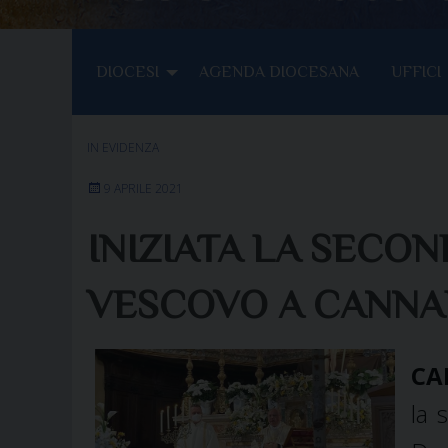
DIOCESI
AGENDA DIOCESANA
UFFICI
IN EVIDENZA
9 APRILE 2021
INIZIATA LA SECON
VESCOVO A CANNA
CA
la 