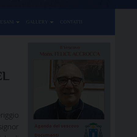
CESANI
GALLERY
CONTATTI
EL
riggio
signor
Agenda del vescovo
Documenti