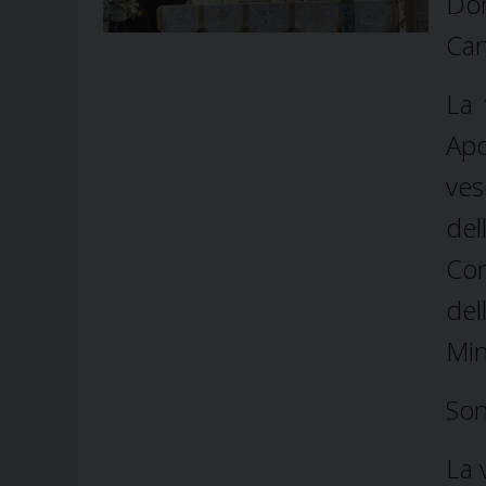
Dom
Can
La 
Apo
ves
del
Com
del
Min
Son
La 