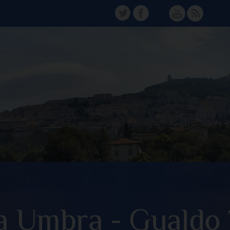
TW
FB
Instagram
YT
FD