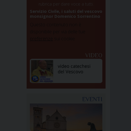
rubrica per dare voce a tutti.
Servizio Civile, i saluti del vescovo
monsignor Domenico Sorrentino
Questo contenuto non è
disponibile per via delle tue
preferenze
sui cookie
VIDEO
EVENTI