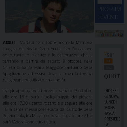
d
M
2
2
2
2
2
2
3
PROSSIM
-
A
4
5
6
7
8
9
0
I EVENTI
2
D
3
1
1
2
3
4
5
6
2
a
ASSISI
– Martedì 12 ottobre ricorre la Memoria
liturgica del Beato Carlo Acutis. Per l’occasione
sono tante le iniziative e le celebrazioni che si
terranno a partire da sabato 9 ottobre nella
Chiesa di Santa Maria Maggiore-Santuario della
Spogliazione ad Assisi, dove si trova la tomba
del giovane beatificato un anno fa.
Tra gli appuntamenti previsti, sabato 9 ottobre
alle ore 16 ci sarà il pellegrinaggio dei giovani;
alle ore 17,30 il santo rosario e a seguire alle ore
18 la santa messa presieduta dal Custode della
Porziuncola, fra Massimo Travascio; alle ore 21 ci
sarà l’Adorazione eucaristica.