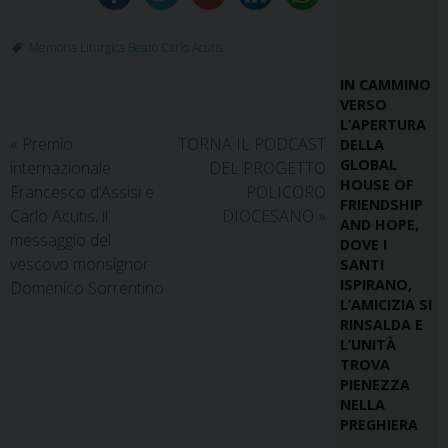
Memoria Liturgica Beato Carlo Acutis
IN CAMMINO
VERSO
L’APERTURA
«
Premio
TORNA IL PODCAST
DELLA
GLOBAL
internazionale
DEL PROGETTO
HOUSE OF
Francesco d’Assisi e
POLICORO
FRIENDSHIP
Carlo Acutis, il
DIOCESANO
»
AND HOPE,
messaggio del
DOVE I
vescovo monsignor
SANTI
ISPIRANO,
Domenico Sorrentino
L’AMICIZIA SI
RINSALDA E
L’UNITÀ
TROVA
PIENEZZA
NELLA
PREGHIERA