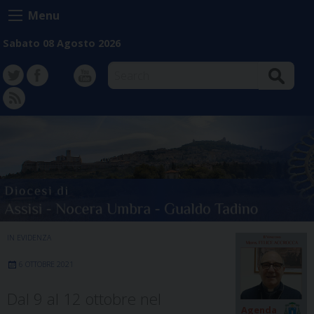
Skip
Menu
to
content
Sabato 08 Agosto 2026
Search
TW
FB
Instagram
YT
FD
IN EVIDENZA
6 OTTOBRE 2021
Dal 9 al 12 ottobre nel
Agenda