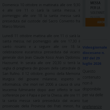
Domenica 10 ottobre in mattinata alle ore 9,30
e alle ore 11 ci sarà la santa messa, il
pomeriggio alle ore 18 la santa messa sarà
presieduta dal custode del Sacro Convento fra
Marco Moroni.
Lunedì 11 ottobre mattina alle ore 11 ci sarà la
santa messa, nel pomeriggio alle ore 17,30 il
santo rosario e a seguire alle ore 18 la
Videogiornale
celebrazione eucaristica presieduta dal vicario
diocesano n.
generale don Jean Claude Kossi Anani Djidonou
387
del 29
Hazoumé. In serata alle ore 20,30 si terrà la
luglio 2026
veglia di preghiera dei giovani della cattedrale di
Questo
San Rufino. Il 12 ottobre, giorno della Memoria
contenuto
liturgica del giovane milanese, esperto in
non è
informatica, che morì nel 2006 a causa di una
disponibile
leucemia fulminante dopo aver offerto le sue
per via delle
sofferenze per il Papa e per la Chiesa, alle ore 11
tue
la santa messa sarà presieduta dal vicario
provinciale della Provincia dei Frati minori, fra
preferenze