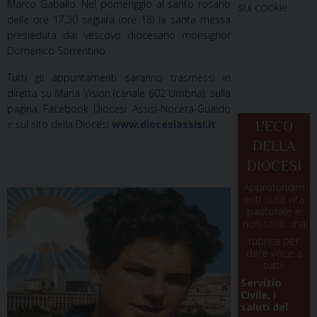
Marco Gaballo. Nel pomeriggio al santo rosario
sui cookie
delle ore 17,30 seguirà (ore 18) la santa messa
presieduta dal vescovo diocesano monsignor
Domenico Sorrentino.
Tutti gli appuntamenti saranno trasmessi in
diretta su Maria Vision (canale 602 Umbria), sulla
pagina Facebook Diocesi Assisi-Nocera-Gualdo
e sul sito della Diocesi
www.diocesiassisi.it
.
L'ECO
DELLA
DIOCESI
Approfondim
enti sulla vita
pastorale e
non solo, una
rubrica per
dare voce a
tutti.
Servizio
Civile, i
saluti del