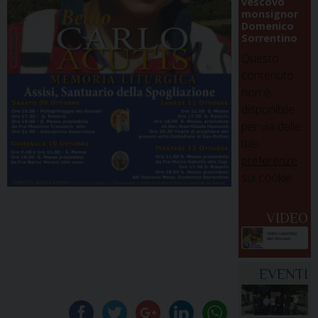
vescovo
monsignor
Domenico
Sorrentino
Questo
contenuto
non è
disponibile
per via delle
tue
preferenze
sui cookie
VIDEO
EVENTI