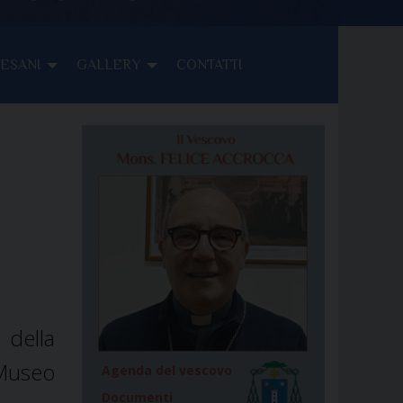
CESANI
GALLERY
CONTATTI
della
“Museo
Agenda del vescovo
Documenti