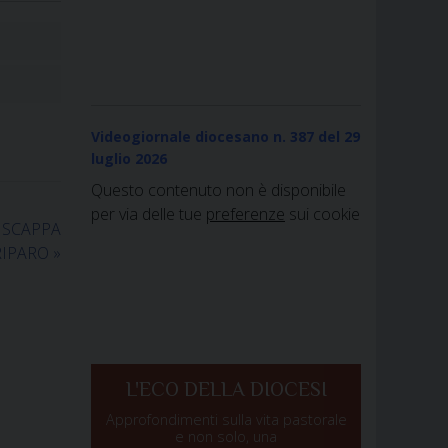
Videogiornale diocesano n. 387
del 29
luglio 2026
Questo contenuto non è disponibile
per via delle tue
preferenze
sui cookie
I SCAPPA
RIPARO
»
L'ECO DELLA DIOCESI
Approfondimenti sulla vita pastorale
e non solo, una