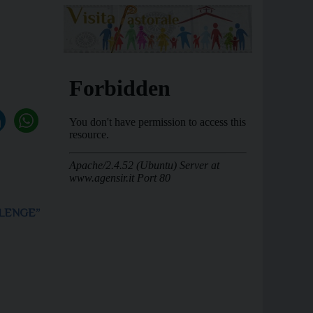
LLENGE”