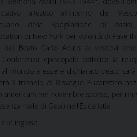
la Memoria, Assisi 1943-1944”, dove il pe
ositivo allestito all’interno del Vesc
ntuario della Spogliazione di Assisi,
location di New York per volontà di Pave t
a del Beato Carlo Acutis ai vescovi amer
 Conferenza episcopale cattolica la reliq
’ al mondo a essere dichiarato beato sarà i
 il triennio di Risveglio Eucaristico naz
covi americani nel novembre scorso, per rin
resenza reale di Gesù nell’Eucaristia.
 e in inglese