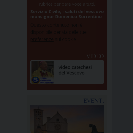
rubrica per dare voce a tutti.
Servizio Civile, i saluti del vescovo
monsignor Domenico Sorrentino
Questo contenuto non è
disponibile per via delle tue
preferenze
sui cookie
VIDEO
EVENTI