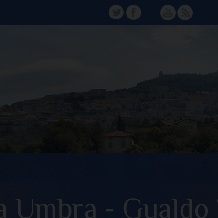
TW
FB
Instagram
YT
FD