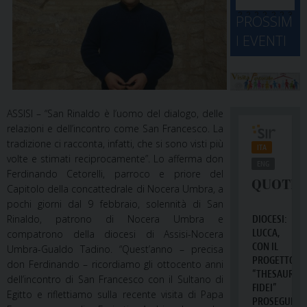
d
M
2
2
2
2
2
2
3
PROSSIM
-
A
4
5
6
7
8
9
0
I EVENTI
2
D
3
1
1
2
3
4
5
6
2
a
ASSISI – “San Rinaldo è l’uomo del dialogo, delle
relazioni e dell’incontro come San Francesco. La
tradizione ci racconta, infatti, che si sono visti più
volte e stimati reciprocamente”. Lo afferma don
Ferdinando Cetorelli, parroco e priore del
Capitolo della concattedrale di Nocera Umbra, a
pochi giorni dal 9 febbraio, solennità di San
Rinaldo, patrono di Nocera Umbra e
compatrono della diocesi di Assisi-Nocera
Umbra-Gualdo Tadino. “Quest’anno – precisa
don Ferdinando – ricordiamo gli ottocento anni
dell’incontro di San Francesco con il Sultano di
Egitto e riflettiamo sulla recente visita di Papa