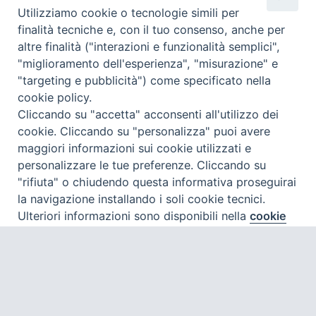
TO E
Utilizziamo cookie o tecnologie simili per
MOSTRA
finalità tecniche e, con il tuo consenso, anche per
“SAN
FRANCESCO
altre finalità ("interazioni e funzionalità semplici",
ALLA
"miglioramento dell'esperienza", "misurazione" e
PORZIUNCO
"targeting e pubblicità") come specificato nella
LA”
cookie policy.
Cliccando su "accetta" acconsenti all'utilizzo dei
cookie. Cliccando su "personalizza" puoi avere
maggiori informazioni sui cookie utilizzati e
personalizzare le tue preferenze. Cliccando su
"rifiuta" o chiudendo questa informativa proseguirai
la navigazione installando i soli cookie tecnici.
Ulteriori informazioni sono disponibili nella
cookie
Preferenze Cookie
policy
completa.
Personalizza
Rifiuta