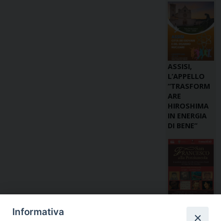
ASSISI,
L’APPELLO
“TRASFORM
ARE
HIROSHIMA
IN ENERGIA
DI BENE”
IL NUOVO
Informativa
ALLESTIMEN