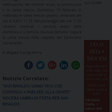
sui cookie
celebrazione dei secondi vespri, la processione
e la santa messa. Domenica 10 febbraio in
mattinata le sante messe saranno celebrate alle
ore 8; 9,30 e 11,15. Nel pomeriggio alle ore 17,30
saranno celebrati i secondi vespri della
domenica e si terrà la chiusura dell’urna. Seguirà
la santa messa nella cappella del Santissimo
Sacramento.
L'ECO
DELLA
In allegato il programma
DIOCESI
Approfondim
enti sulla vita
pastorale e
Notizie Correlate:
non solo, una
rubrica per
“SAN RINALDO, UOMO VIVO CHE
dare voce a
CONTINUA A PARLARE ALLA GENTE”
tutti.
NOCERA UMBRA IN FESTA PER SAN
Servizio
Civile, i
RINALDO
saluti del