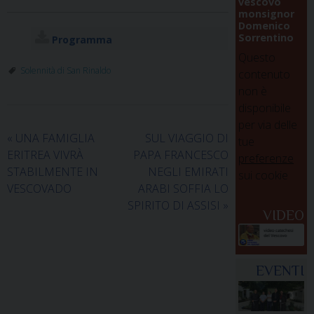
vescovo
monsignor
Domenico
Sorrentino
Programma
Questo
Solennità di San Rinaldo
contenuto
non è
disponibile
per via delle
«
UNA FAMIGLIA
SUL VIAGGIO DI
tue
ERITREA VIVRÀ
PAPA FRANCESCO
preferenze
STABILMENTE IN
NEGLI EMIRATI
sui cookie
VESCOVADO
ARABI SOFFIA LO
SPIRITO DI ASSISI
»
VIDEO
EVENTI