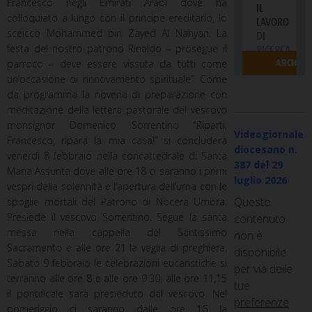
Francesco negli Emirati Arabi dove ha
colloquiato a lungo con il principe ereditario, lo
sceicco Mohammed bin Zayed Al Nahyan. La
festa del nostro patrono Rinaldo – prosegue il
parroco – deve essere vissuta da tutti come
un’occasione di rinnovamento spirituale”. Come
da programma la novena di preparazione con
meditazione della lettera pastorale del vescovo
monsignor Domenico Sorrentino “Riparti,
Videogiornale
Francesco, ripara la mia casa!” si concluderà
diocesano n.
venerdì 8 febbraio nella concattedrale di Santa
387
del 29
Maria Assunta dove alle ore 18 ci saranno i primi
luglio 2026
vespri della solennità e l’apertura dell’urna con le
Questo
spoglie mortali del Patrono di Nocera Umbra.
Presiede il vescovo Sorrentino. Segue la santa
contenuto
messa nella cappella del Santissimo
non è
Sacramento e alle ore 21 la veglia di preghiera.
disponibile
Sabato 9 febbraio le celebrazioni eucaristiche si
per via delle
terranno alle ore 8 e alle ore 9,30; alle ore 11,15
tue
il pontificale sarà presieduto dal vescovo. Nel
preferenze
pomeriggio ci saranno dalle ore 16 la