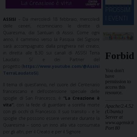
d
M
2
2
2
2
2
2
3
PROSSIM
-
A
4
5
6
7
8
9
0
I EVENTI
ASSISI
– Da mercoledì 18 febbraio, mercoledì
2
D
3
delle ceneri, ricominciano le dirette di
1
1
2
3
4
5
6
2
a
Quaresima, dai Santuari di Assisi. Come ogni
anno, il cammino verso la Pasqua del Signore
sarà accompagnato dalla preghiera nel creato,
in diretta alle 8.30 sui canali di ASSISI Terra
Laudato Si’ e dei Partner del
progetto (
https://www.youtube.com/@Assisi
TerraLaudatoSi
).
Il tema di quest’anno, nel cuore del Centenario
francescano e dell’ostensione speciale delle
spoglie di San Francesco, è
“La Creazione è
vita”
, con la fede di guardare a sorella morte
con gli occhi di Francesco. Il suo transito – e le
spoglie che possono essere venerate durante la
Quaresima – sono un inno alla vita consumata
per gli altri, per il Creato e per il Signore.