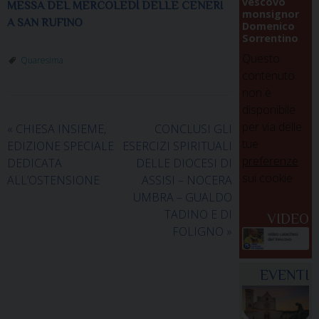
vescovo
MESSA DEL MERCOLEDÌ DELLE CENERI
monsignor
A SAN RUFINO
Domenico
Sorrentino
Questo
Quaresima
contenuto
non è
disponibile
per via delle
«
CHIESA INSIEME,
CONCLUSI GLI
tue
EDIZIONE SPECIALE
ESERCIZI SPIRITUALI
preferenze
DEDICATA
DELLE DIOCESI DI
sui cookie
ALL’OSTENSIONE
ASSISI – NOCERA
UMBRA – GUALDO
TADINO E DI
VIDEO
FOLIGNO
»
EVENTI