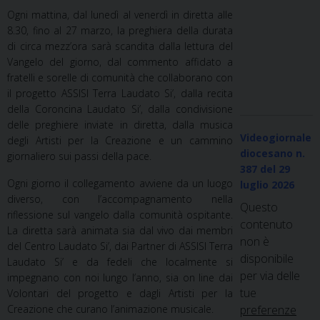
Ogni mattina, dal lunedì al venerdì in diretta alle
8.30, fino al 27 marzo, la preghiera della durata
di circa mezz’ora sarà scandita dalla lettura del
Vangelo del giorno, dal commento affidato a
fratelli e sorelle di comunità che collaborano con
il progetto ASSISI Terra Laudato Si’, dalla recita
della Coroncina Laudato Si’, dalla condivisione
delle preghiere inviate in diretta, dalla musica
Videogiornale
degli Artisti per la Creazione e un cammino
diocesano n.
giornaliero sui passi della pace.
387
del 29
Ogni giorno il collegamento avviene da un luogo
luglio 2026
diverso, con l’accompagnamento nella
Questo
riflessione sul vangelo dalla comunità ospitante.
contenuto
La diretta sarà animata sia dal vivo dai membri
non è
del Centro Laudato Si’, dai Partner di ASSISI Terra
disponibile
Laudato Si’ e da fedeli che localmente si
per via delle
impegnano con noi lungo l’anno, sia on line dai
tue
Volontari del progetto e dagli Artisti per la
Creazione che curano l’animazione musicale.
preferenze