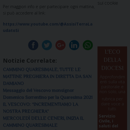
sui cookie
Per maggiori info e per partecipare ogni mattina,
si può accedere al link:
https://www.youtube.com/@AssisiTerraLa
udatoSi
L'ECO
Notizie Correlate:
DELLA
DIOCESI
CAMMINO QUARESIMALE, TUTTE LE
MATTINE PREGHIERA IN DIRETTA DA SAN
Approfondim
enti sulla vita
DAMIANO
pastorale e
Messaggio del Vescovo monsignor
non solo, una
Domenico Sorrentino per la Quaresima 2021
rubrica per
dare voce a
IL VESCOVO: “INCREMENTIAMO LA
tutti.
NOSTRA PREGHIERA”
Servizio
MERCOLEDÌ DELLE CENERI, INIZIA IL
Civile, i
CAMMINO QUARESIMALE
saluti del