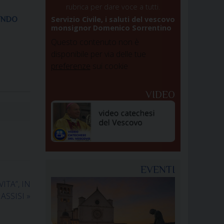
rubrica per dare voce a tutti.
Servizio Civile, i saluti del vescovo
ONDO
monsignor Domenico Sorrentino
Questo contenuto non è
disponibile per via delle tue
preferenze
sui cookie
VIDEO
EVENTI
ITA”, IN
 ASSISI
»