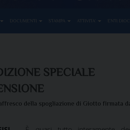
DOCUMENTI
STAMPA
ATTIVITA’
ENTI DIO
DIZIONE SPECIALE
ENSIONE
’affresco della spogliazione di Giotto firmata d
ISI
– È quasi tutto interamente ded