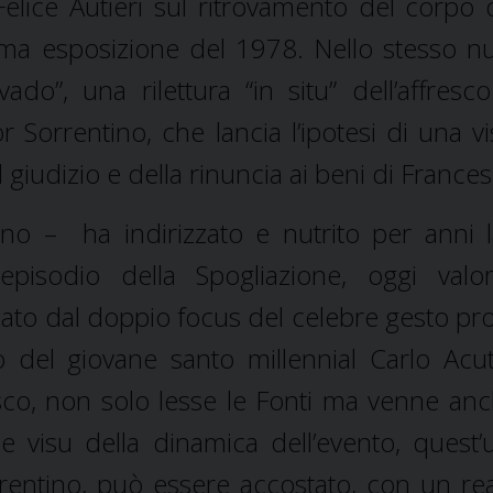
Felice Autieri sul ritrovamento del corpo 
prima esposizione del 1978. Nello stesso 
ado”, una rilettura “in situ” dell’affresco
orrentino, che lancia l’ipotesi di una vis
 giudizio e della rinuncia ai beni di France
ino – ha indirizzato e nutrito per anni 
episodio della Spogliazione, oggi valor
ato dal doppio focus del celebre gesto pro
 del giovane santo millennial Carlo Acut
esco, non solo lesse le Fonti ma venne anc
visu della dinamica dell’evento, quest’u
fiorentino, può essere accostato, con un re