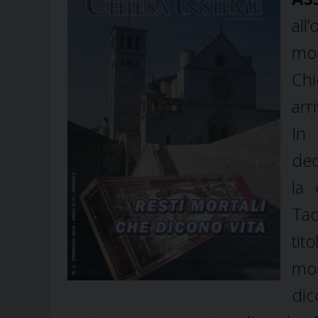
all
mor
Ch
arr
In
ded
la
Tad
tit
mon
dic