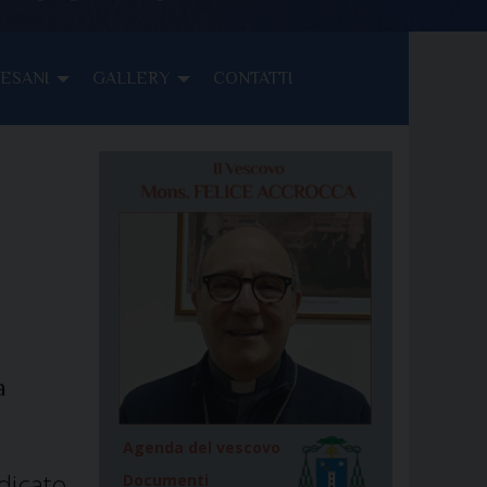
CESANI
GALLERY
CONTATTI
a
Agenda del vescovo
icato
Documenti