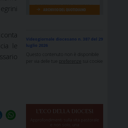
egrini
cconta
Videogiornale diocesano n. 387
del 29
cia le
luglio 2026
Questo contenuto non è disponibile
ssario
per via delle tue
preferenze
sui cookie
L'ECO DELLA DIOCESI
Approfondimenti sulla vita pastorale
e non solo, una