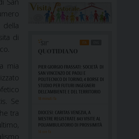
di San
numero
 della
ita di
sco.
la mia
izzato
fetico
is. Se
he tra
ltimo,
alismo