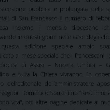
’ostensione pubblica e prolungata delle s
tali di San Francesco il numero di febbr
iesa Insieme, il mensile diocesano ch
ivando in questi giorni nelle case degli abb
 questa edizione speciale ampio spa
icato al mese speciale che i francescani, la
 diocesi di Assisi – Nocera Umbra – G
ino e tutta la Chiesa vivranno. In copert
olo dell’editoriale dell’amministratore apos
signor Domenico Sorrentino “Resti morta
ono vita”, poi altre pagine dedicate ai nu