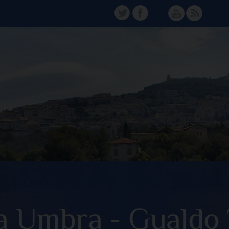
TW
FB
Instagram
YT
FD