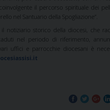
nvolgente il percorso spirituale dei pell
erello nel Santuario della Spogliazione”.
l notiziario storico della diocesi, che ra
ccaduti nel periodo di riferimento, annun
i vari uffici e parrocchie diocesani è nece
cesiassisi.it