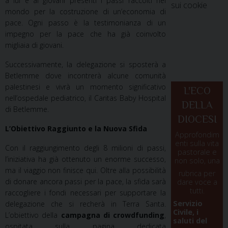
a lui e ai giovani presenti i passi raccolti nel
sui cookie
mondo per la costruzione di un’economia di
pace. Ogni passo è la testimonianza di un
impegno per la pace che ha già coinvolto
migliaia di giovani.
Successivamente, la delegazione si sposterà a
Betlemme dove incontrerà alcune comunità
palestinesi e vivrà un momento significativo
L'ECO
nell’ospedale pediatrico, il Caritas Baby Hospital
DELLA
di Betlemme.
DIOCESI
L’Obiettivo Raggiunto e la Nuova Sfida
Approfondim
enti sulla vita
Con il raggiungimento degli 8 milioni di passi,
pastorale e
l’iniziativa ha già ottenuto un enorme successo,
non solo, una
ma il viaggio non finisce qui. Oltre alla possibilità
rubrica per
di donare ancora passi per la pace, la sfida sarà
dare voce a
tutti.
raccogliere i fondi necessari per supportare la
Servizio
delegazione che si recherà in Terra Santa.
Civile, i
L’obiettivo della
campagna di crowdfunding
,
saluti del
ospitata sulla pagina dedicata