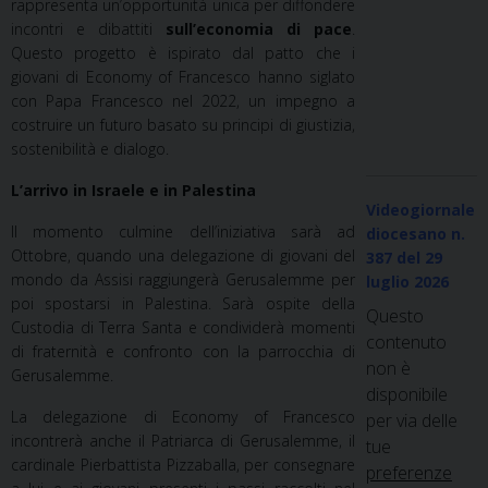
rappresenta un’opportunità unica per diffondere
incontri e dibattiti
sull’economia di pace
.
Questo progetto è ispirato dal patto che i
giovani di Economy of Francesco hanno siglato
con Papa Francesco nel 2022, un impegno a
costruire un futuro basato su principi di giustizia,
sostenibilità e dialogo.
L’arrivo in Israele e in Palestina
Videogiornale
Il momento culmine dell’iniziativa sarà ad
diocesano n.
Ottobre, quando una delegazione di giovani del
387
del 29
mondo da Assisi raggiungerà Gerusalemme per
luglio 2026
poi spostarsi in Palestina. Sarà ospite della
Questo
Custodia di Terra Santa e condividerà momenti
contenuto
di fraternità e confronto con la parrocchia di
non è
Gerusalemme.
disponibile
La delegazione di Economy of Francesco
per via delle
incontrerà anche il Patriarca di Gerusalemme, il
tue
cardinale Pierbattista Pizzaballa, per consegnare
preferenze