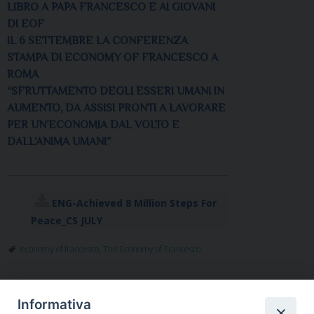
LIBRO A PAPA FRANCESCO E AI GIOVANI
DI EOF
IL 6 SETTEMBRE LA CONFERENZA
STAMPA DI ECONOMY OF FRANCESCO A
ROMA
“SFRUTTAMENTO DEGLI ESSERI UMANI IN
AUMENTO, DA ASSISI PRONTI A LAVORARE
PER UN’ECONOMIA DAL VOLTO E
DALL’ANIMA UMANI”
ENG-Achieved 8 Million Steps For
Peace_CS JULY
economy of francesco
,
The Economy of Francesco
Informativa