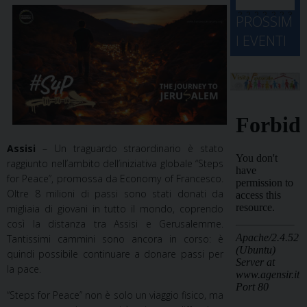
d
M
2
2
2
2
2
2
3
PROSSIM
-
A
4
5
6
7
8
9
0
I EVENTI
2
D
3
1
1
2
3
4
5
6
2
a
Assisi
– Un traguardo straordinario è stato
raggiunto nell’ambito dell’iniziativa globale “Steps
for Peace”, promossa da Economy of Francesco.
Oltre 8 milioni di passi sono stati donati da
migliaia di giovani in tutto il mondo, coprendo
così la distanza tra Assisi e Gerusalemme.
Tantissimi cammini sono ancora in corso: è
quindi possibile continuare a donare passi per
la pace.
“Steps for Peace” non è solo un viaggio fisico, ma