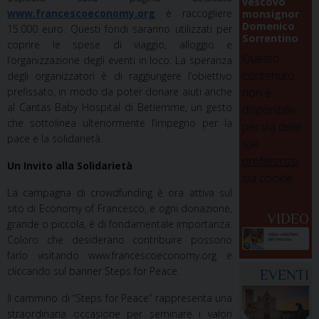
vescovo
www.francescoeconomy.org
è raccogliere
monsignor
Domenico
15.000 euro. Questi fondi saranno utilizzati per
Sorrentino
coprire le spese di viaggio, alloggio e
Questo
l’organizzazione degli eventi in loco. La speranza
contenuto
degli organizzatori è di raggiungere l’obiettivo
non è
prefissato, in modo da poter donare aiuti anche
al Caritas Baby Hospital di Betlemme, un gesto
disponibile
che sottolinea ulteriormente l’impegno per la
per via delle
pace e la solidarietà.
tue
preferenze
Un Invito alla Solidarietà
sui cookie
La campagna di crowdfunding è ora attiva sul
sito di Economy of Francesco, e ogni donazione,
VIDEO
grande o piccola, è di fondamentale importanza.
Coloro che desiderano contribuire possono
farlo visitando www.francescoeconomy.org e
cliccando sul banner Steps for Peace.
EVENTI
Il cammino di “Steps for Peace” rappresenta una
straordinaria occasione per seminare i valori