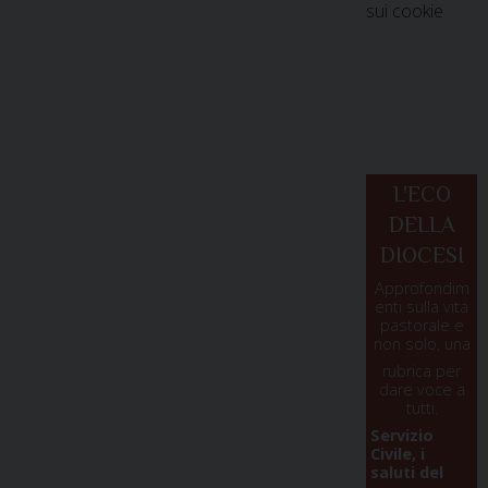
sui cookie
L'ECO
DELLA
DIOCESI
Approfondim
enti sulla vita
pastorale e
non solo, una
rubrica per
dare voce a
tutti.
Servizio
Civile, i
saluti del