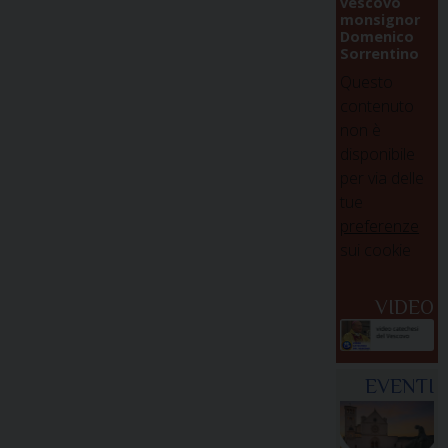
vescovo
monsignor
Domenico
Sorrentino
Questo
contenuto
non è
disponibile
per via delle
tue
preferenze
sui cookie
VIDEO
EVENTI