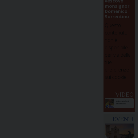
vescovo
monsignor
Domenico
Sorrentino
Questo
contenuto
non è
disponibile
per via delle
tue
preferenze
sui cookie
VIDEO
EVENTI