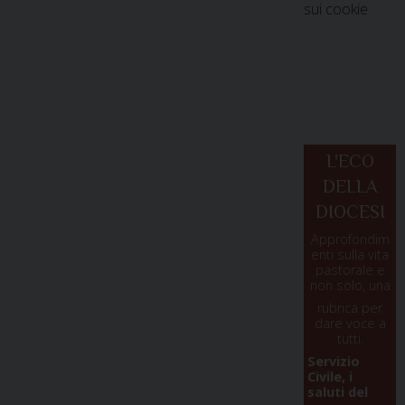
sui cookie
L'ECO
DELLA
DIOCESI
Approfondim
enti sulla vita
pastorale e
non solo, una
rubrica per
dare voce a
tutti.
Servizio
Civile, i
saluti del