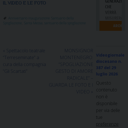
IL VIDEO E LE FOTO
Anniversario inaugurazione Santuario della
Spogliazione
,
Santa Messa
,
santuario della spogliazione
«
Spettacolo teatrale
MONSIGNOR
Videogiornale
“Terreseminate” a
MONTENEGRO:
diocesano n.
cura della compagnia
“SPOGLIAZIONE
387
del 29
“Gli Scartati”
GESTO DI AMORE
luglio 2026
RADICALE” –
Questo
GUARDA LE FOTO E I
contenuto
VIDEO
»
non è
disponibile
per via delle
tue
preferenze