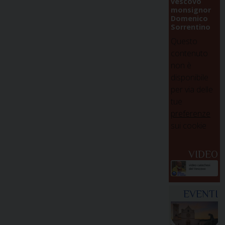
vescovo
monsignor
Domenico
Sorrentino
Questo
contenuto
non è
disponibile
per via delle
tue
preferenze
sui cookie
VIDEO
EVENTI