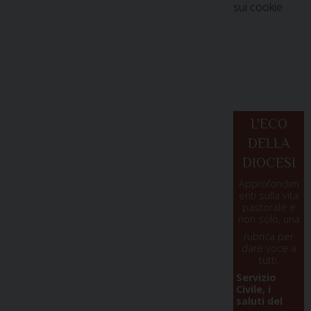
sui cookie
L'ECO
DELLA
DIOCESI
Approfondim
enti sulla vita
pastorale e
non solo, una
rubrica per
dare voce a
tutti.
Servizio
Civile, i
saluti del