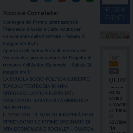
d
M
2
2
2
2
2
2
3
PROSSIM
Notizie Correlate:
-
A
4
5
6
7
8
9
0
I EVENTI
2
D
3
Consegna del Premio Internazionale
1
1
2
3
4
5
6
2
a
Francesco d’Assisi e Carlo Acutis per
un’economia della fraternità – Sabato 21
maggio ore 16,45
Apertura dell’antica Porta di accesso del
Vescovado e presentazione del Progetto di
recupero dell’Antico Episcopio – Sabato 21
maggio ore 11
LA SCUOLA SOCIO-POLITICA GIUSEPPE
TONIOLO FESTEGGIA 10 ANNI
RITROVATA L’ANTICA PORTA DEL
VESCOVADO, SABATO 21 LA SIMBOLICA
RIAPERTURA
IL VESCOVO: “IL MONDO RIPARTIRÀ SE SI
RIPRENDONO LE FORME ORDINARIE DI
VITA ECONOMICA E SOCIALE” – GUARDA