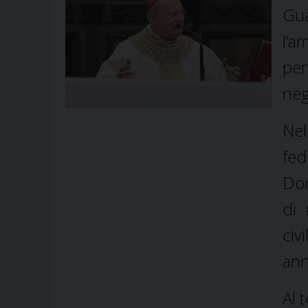
Gu
l’a
per
neg
Nel
fed
Dom
di 
civ
ann
Al 