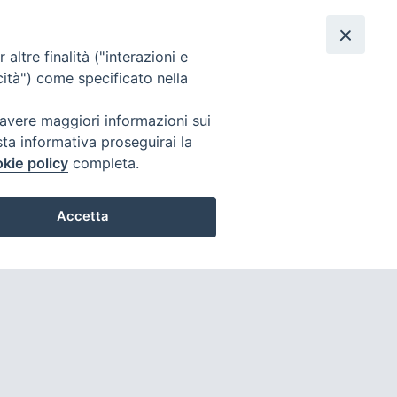
IL NUOVO ALLESTIMENTO E
MOSTRA “SAN FRANCESCO ALLA
altre finalità ("interazioni e
PORZIUNCOLA”
cità") come specificato nella
 avere maggiori informazioni sui
sta informativa proseguirai la
kie policy
completa.
Accetta
Preferenze Cookie