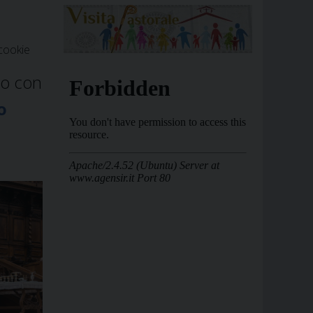
cookie
no con
o