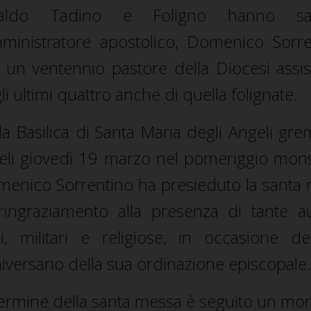
aldo Tadino e Foligno hanno sal
mministratore apostolico, Domenico Sorre
 un ventennio pastore della Diocesi assi
li ultimi quattro anche di quella folignate.
la Basilica di Santa Maria degli Angeli grem
eli giovedì 19 marzo nel pomeriggio mon
enico Sorrentino ha presieduto la santa
ringraziamento alla presenza di tante au
ili, militari e religiose, in occasione d
iversario della sua ordinazione episcopale.
termine della santa messa è seguito un m