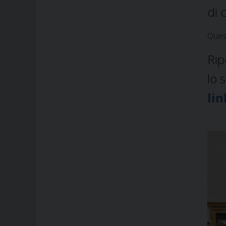
di 
Quest
Rip
lo 
lin