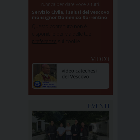
rubrica per dare voce a tutti.
Servizio Civile, i saluti del vescovo
monsignor Domenico Sorrentino
Questo contenuto non è
disponibile per via delle tue
preferenze
sui cookie
VIDEO
EVENTI