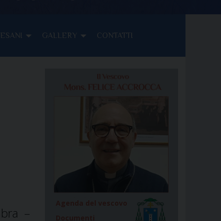
CESANI
GALLERY
CONTATTI
Agenda del vescovo
mbra –
Documenti