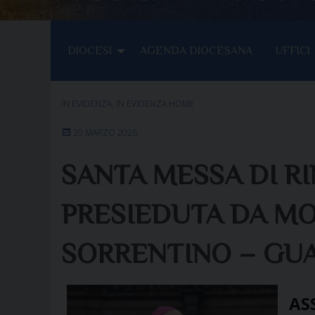
DIOCESI
AGENDA DIOCESANA
UFFICI
IN EVIDENZA
,
IN EVIDENZA HOME
20 MARZO 2026
SANTA MESSA DI R
PRESIEDUTA DA M
SORRENTINO – GUA
ASS