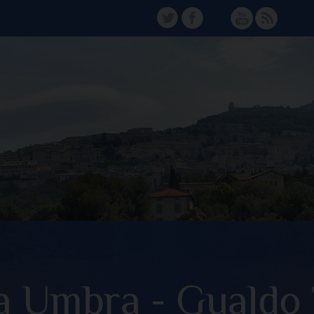
TW
FB
Instagram
YT
FD