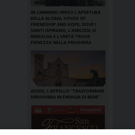
IN CAMMINO VERSO L’APERTURA
DELLA GLOBAL HOUSE OF
FRIENDSHIP AND HOPE, DOVE I
SANTI ISPIRANO, L’AMICIZIA SI
RINSALDA E L’UNITÀ TROVA
PIENEZZA NELLA PREGHIERA
ASSISI, L’APPELLO “TRASFORMARE
HIROSHIMA IN ENERGIA DI BENE”