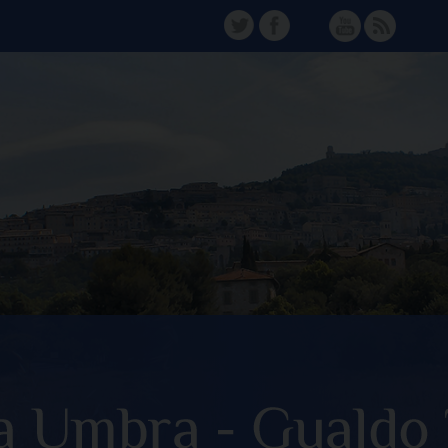
TW
FB
Instagram
YT
FD