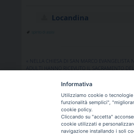
Locandina
spirito di assisi
«
NELLA CHIESA DI SAN MARCO EVANGELISTA 
ADULTI HANNO RICEVUTO IL SACRAMENTO DE
CRESIMA
Informativa
Utilizziamo cookie o tecnologie s
funzionalità semplici", "miglior
cookie policy.
Cliccando su "accetta" acconsent
cookie utilizzati e personalizza
navigazione installando i soli co