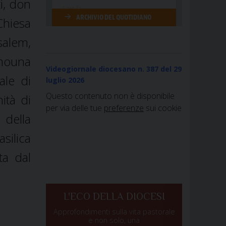
i, don
Chiesa
salem,
ymouna
Videogiornale diocesano n. 387
del 29
ale di
luglio 2026
Questo contenuto non è disponibile
ità di
per via delle tue
preferenze
sui cookie
 della
silica
ta dal
L'ECO DELLA DIOCESI
Approfondimenti sulla vita pastorale
e non solo, una