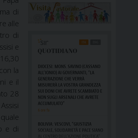
mma di
e alle
tro di
sisi e
 16,30
con la
i e il
ato 28
Assisi
l quale
o e di