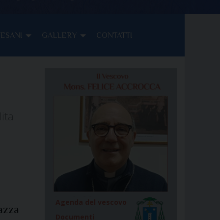
CESANI
GALLERY
CONTATTI
lita
Agenda del vescovo
iazza
Documenti