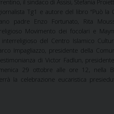
tino, il sindaco di Assisi, Stefania Proiett
iornalista Tg1 e autore del libro “Può la 
scano padre Enzo Fortunato, Rita Mous
erreligioso Movimento dei focolari e Ma
nterreligioso del Centro Islamico Cultur
arco Impagliazzo, presidente della Comun
testimonianza di Victor Fadlun, presidente
nica 29 ottobre alle ore 12, nella Ba
errà la celebrazione eucaristica presiedu