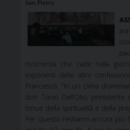
San Pietro
ASS
ann
sto
pac
ricorrenza che cade nella gior
esponenti delle altre confession
Francesco. “In un clima drammatic
don Tonio Dell’Olio, presidente de
tenue della spiritualità e della pre
Per questo restiamo ancora più fed
iniziato 37 anni fa. A noi la co