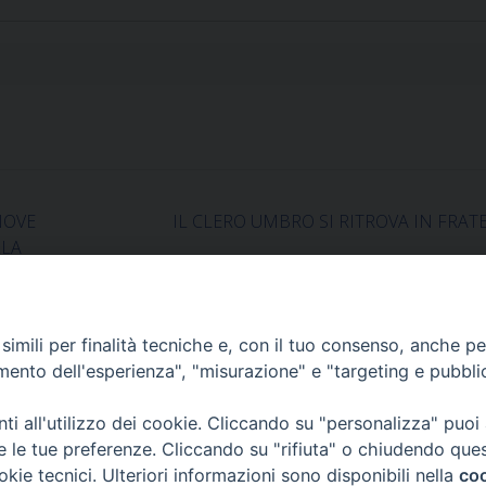
NOVE
IL CLERO UMBRO SI RITROVA IN FRA
LLA
imili per finalità tecniche e, con il tuo consenso, anche per 
amento dell'esperienza", "misurazione" e "targeting e pubbli
i all'utilizzo dei cookie. Cliccando su "personalizza" puoi
re le tue preferenze. Cliccando su "rifiuta" o chiudendo que
okie tecnici. Ulteriori informazioni sono disponibili nella
coo