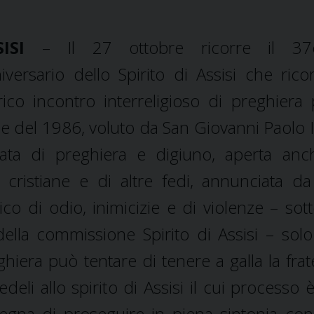
ISI
– Il 27 ottobre ricorre il 37
iversario dello Spirito di Assisi che rico
rico incontro interreligioso di preghiera 
e del 1986, voluto da San Giovanni Paolo I
nata di preghiera e digiuno, aperta an
i cristiane e di altre fedi, annunciata d
o di odio, inimicizie e di violenze – sott
lla commissione Spirito di Assisi – solo i
ghiera può tentare di tenere a galla la frat
eli allo spirito di Assisi il cui processo è
nsegna di proseguire in piena sintonia co