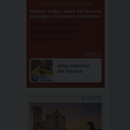
rubrica per dare voce a tutti.
Servizio Civile, i saluti del vescovo
monsignor Domenico Sorrentino
Questo contenuto non è
disponibile per via delle tue
preferenze
sui cookie
VIDEO
EVENTI