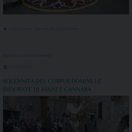
Corpus Domini
,
Solennità del Corpus Domini
IN EVIDENZA
,
IN EVIDENZA HOME
12 GIUGNO 2023
SOLENNITÀ DEL CORPUS DOMINI, LE
INFIORATE DI ASSISI E CANNARA