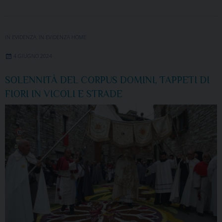
IN EVIDENZA
,
IN EVIDENZA HOME
4 GIUGNO 2024
SOLENNITÀ DEL CORPUS DOMINI, TAPPETI DI
FIORI IN VICOLI E STRADE