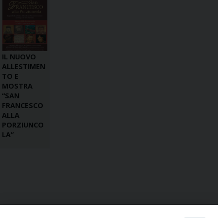
IL NUOVO
ALLESTIMEN
TO E
MOSTRA
“SAN
FRANCESCO
ALLA
PORZIUNCO
LA”