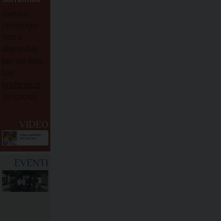
Questo
contenuto
non è
disponibile
per via delle
tue
preferenze
sui cookie
VIDEO
EVENTI