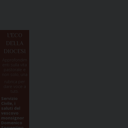
L'ECO
DELLA
DIOCESI
Approfondim
enti sulla vita
pastorale e
non solo, una
rubrica per
dare voce a
tutti.
Servizio
Civile, i
saluti del
vescovo
monsignor
Domenico
Sorrentino