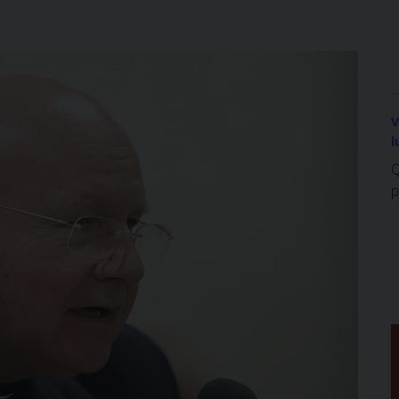
V
l
Q
p