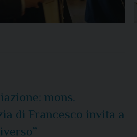
liazione: mons.
zia di Francesco invita a
diverso”