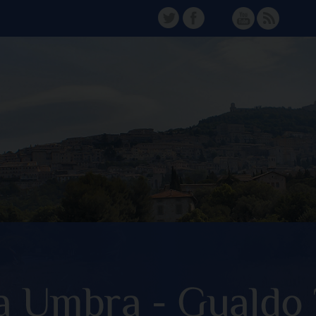
TW
FB
Instagram
YT
FD