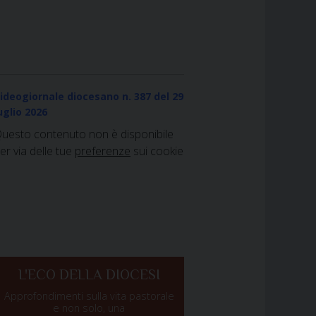
ideogiornale diocesano n. 387
del 29
uglio 2026
uesto contenuto non è disponibile
er via delle tue
preferenze
sui cookie
L'ECO DELLA DIOCESI
Approfondimenti sulla vita pastorale
e non solo, una