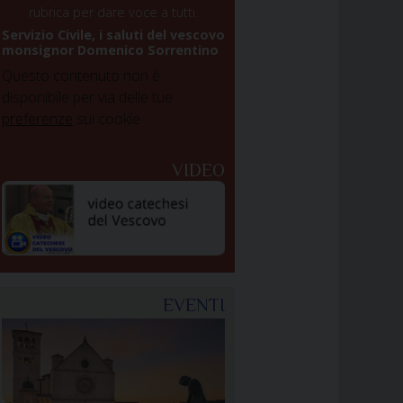
rubrica per dare voce a tutti.
Servizio Civile, i saluti del vescovo
monsignor Domenico Sorrentino
Questo contenuto non è
disponibile per via delle tue
preferenze
sui cookie
VIDEO
EVENTI