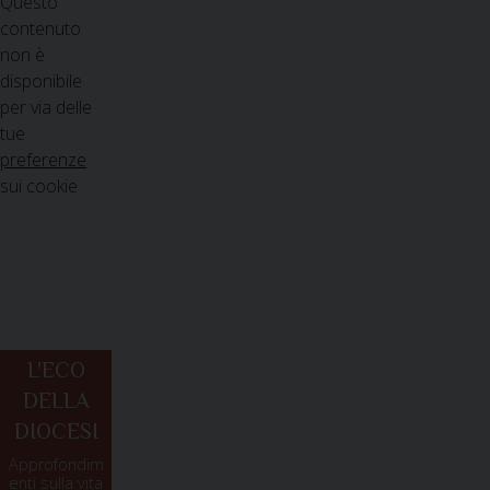
Questo
contenuto
non è
disponibile
per via delle
tue
preferenze
sui cookie
L'ECO
DELLA
DIOCESI
Approfondim
enti sulla vita