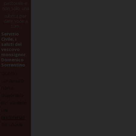
pastorale e
non solo, una
rubrica per
dare voce a
tutti.
Servizio
Civile, i
saluti del
vescovo
monsignor
Domenico
Sorrentino
Questo
contenuto
non è
disponibile
per via delle
tue
preferenze
sui cookie