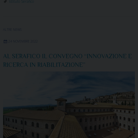
Istituto Serafico
ALTRE NEWS
24 NOVEMBRE 2022
AL SERAFICO IL CONVEGNO “INNOVAZIONE E
RICERCA IN RIABILITAZIONE”