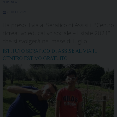
ALTRE NEWS
7 LUGLIO 2021
Ha preso il via al Serafico di Assisi il "Centro
ricreativo educativo sociale – Estate 2021”
che si svolgerà nel mese di luglio
ISTITUTO SERAFICO DI ASSISI: AL VIA IL
CENTRO ESTIVO GRATUITO