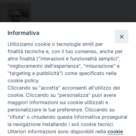
Informativa
Agenda
del
Utilizziamo cookie o tecnologie simili per
vescovo
finalità tecniche e, con il tuo consenso, anche per
Docume
altre finalità ("interazioni e funzionalità semplici",
nti
"miglioramento dell'esperienza", "misurazione" e
"targeting e pubblicità") come specificato nella
AGENDA DIOCESANA
cookie policy.
AGO
Cliccando su "accetta" acconsenti all'utilizzo dei
cookie. Cliccando su "personalizza" puoi avere
STO
maggiori informazioni sui cookie utilizzati e
‹
›
2026
personalizzare le tue preferenze. Cliccando su
"rifiuta" o chiudendo questa informativa proseguirai
LU
MA
ME
GI
VE
SA
DO
x
x
Eventi del
Eventi del
N
R
R
O
N
B
M
la navigazione installando i soli cookie tecnici.
04-08-2026
05-08-2026
2
2
2
3
3
Ulteriori informazioni sono disponibili nella
cookie
Preferenze Cookie
7
8
9
0
1
1
2