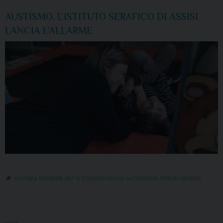
AUSTISMO, L’ISTITUTO SERAFICO DI ASSISI
LANCIA L’ALLARME
Giornata Mondiale per la Consapevolezza sull’Autismo
,
Istituto Serafico