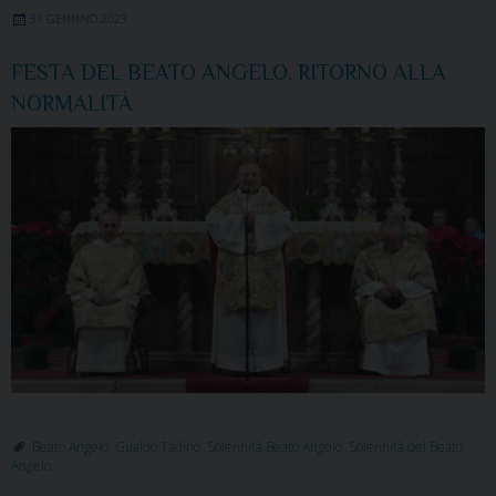
31 GENNAIO 2023
FESTA DEL BEATO ANGELO, RITORNO ALLA
NORMALITÀ
Beato Angelo
,
Gualdo Tadino
,
Solennità Beato Angelo
,
Solennità del Beato
Angelo