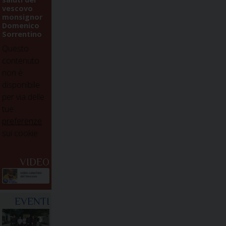
vescovo
monsignor
Domenico
Sorrentino
Questo
contenuto
non è
disponibile
per via delle
tue
preferenze
sui cookie
VIDEO
EVENTI