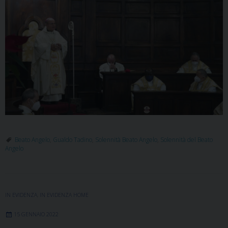
Beato Angelo
,
Gualdo Tadino
,
Solennità Beato Angelo
,
Solennità del Beato
Angelo
IN EVIDENZA
,
IN EVIDENZA HOME
15 GENNAIO 2022