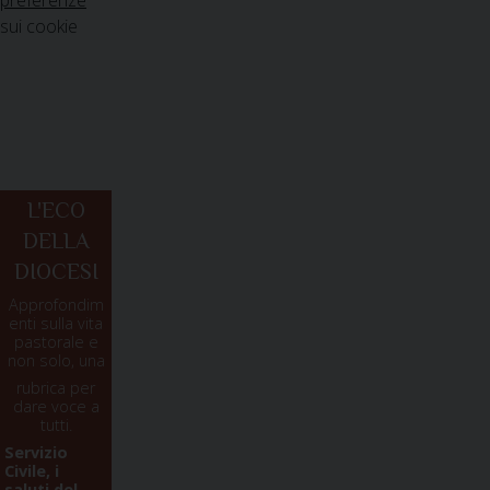
sui cookie
L'ECO
DELLA
DIOCESI
Approfondim
enti sulla vita
pastorale e
non solo, una
rubrica per
dare voce a
tutti.
Servizio
Civile, i
saluti del