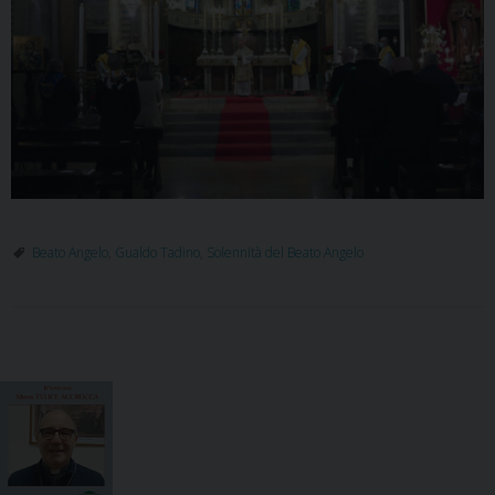
Beato Angelo
,
Gualdo Tadino
,
Solennità del Beato Angelo
P
o
s
t
N