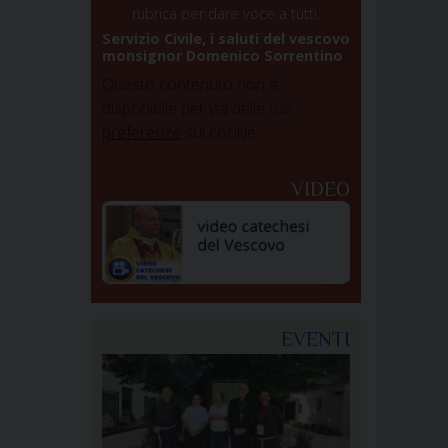
rubrica per dare voce a tutti.
Servizio Civile, i saluti del vescovo
monsignor Domenico Sorrentino
Questo contenuto non è
disponibile per via delle tue
preferenze
sui cookie
VIDEO
EVENTI