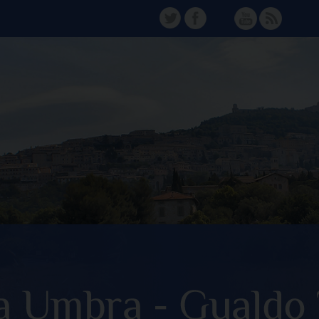
TW
FB
Instagram
YT
FD