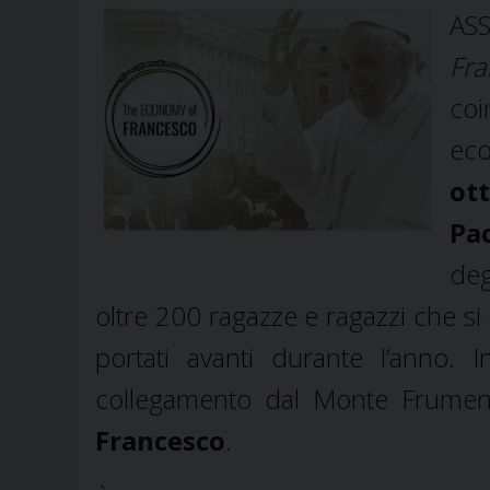
AS
Fra
coi
eco
ott
Pa
deg
oltre 200 ragazze e ragazzi che si
portati avanti durante l’anno. In
collegamento dal Monte Frument
Francesco
.