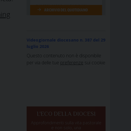
ming
Videogiornale diocesano n. 387
del 29
luglio 2026
Questo contenuto non è disponibile
per via delle tue
preferenze
sui cookie
L'ECO DELLA DIOCESI
Approfondimenti sulla vita pastorale
e non solo, una