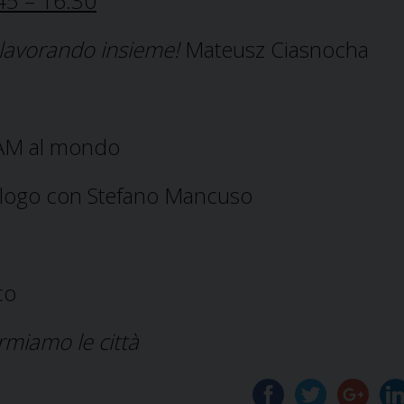
45 – 16.30
 lavorando insieme!
Mateusz Ciasnocha
ATAM al mondo
alogo con Stefano Mancuso
co
miamo le città