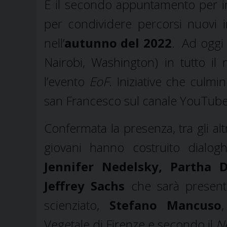
È il secondo appuntamento per i
per condividere percorsi nuovi i
nell’
autunno del 2022
. Ad oggi
Nairobi, Washington) in tutto 
l’evento
EoF
. Iniziative che culmi
san Francesco sul canale YouTub
Confermata la presenza, tra gli alt
giovani hanno costruito dialog
Jennifer Nedelsky, Partha 
Jeffrey Sachs
che sarà presente
scienziato,
Stefano Mancuso
Vegetale di Firenze e secondo il
N