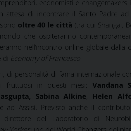
mprenditori, economisti e changemakers 
n attesa di incontrare il Santo Padre ad 
 sono
oltre 40 le città
(tra cui Shangai, B
il mondo che ospiteranno contemporane
neranno nell’incontro online globale dalla c
e di
Economy of Francesco
.
ri, di personalità di fama internazionale co
hi fruttuosi in questi mesi:
Vandana S
Dasgupta, Sabina Alkine
,
Helen Alf
 ad Assisi. Previsto anche il contributo
, direttore del Laboratorio di Neurobi
ew Yorker
uno dei World Changers del pia