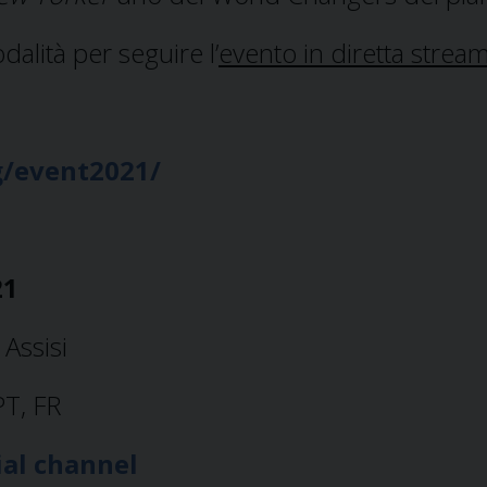
alità per seguire l’
evento in diretta strea
g/event2021/
21
Assisi
PT, FR
ial channel