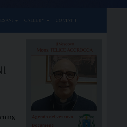
CESANI
GALLERY
CONTATTI
I
eaming
Agenda del vescovo
Documenti