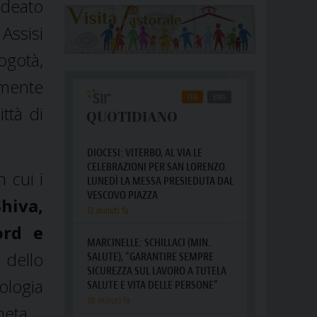
ideato
Assisi
ogotà,
amente
ittà di
n cui i
hiva,
ord e
 dello
ologia
neta.