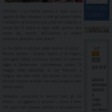
d
M
2
2
2
2
2
2
3
PROSSIM
-
A
4
5
6
7
8
9
0
FOLIGNO – “La Parola stasera è stata ricca e
I EVENTI
2
D
capace di darci obiettivi: a volte gli uomini hanno
3
1
1
2
3
4
5
6
2
a
il desiderio di costruire una civiltà che sfida Dio e
senza Dio. E invece è stato bello questa sera
venire qui intorno all’Eucaristia e vedere
tradizioni, abitudini, canti diversi”.
Lo ha detto il vescovo delle diocesi di Assisi –
Nocera Umbra – Gualdo Tadino e di Foligno,
monsignor Felice Accrocca, durante la solenne
veglia di Pentecoste, concelebrata sabato 23
maggio nella cattedrale di San Feliciano a
Foligno, dal clero delle due diocesi che si sono
ritrovati insieme ai fedeli uniti nella preghiera allo
Spirito Santo.
“Abbiamo conosciuto le diverse mani, gli stili
diversi – ha aggiunto il vescovo -, come è bello
che siano tutti insieme: perché a Gerusalemme