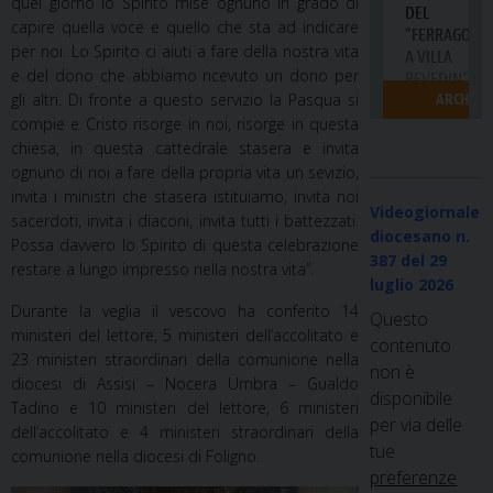
quel giorno lo Spirito mise ognuno in grado di
capire quella voce e quello che sta ad indicare
per noi. Lo Spirito ci aiuti a fare della nostra vita
e del dono che abbiamo ricevuto un dono per
gli altri. Di fronte a questo servizio la Pasqua si
compie e Cristo risorge in noi, risorge in questa
chiesa, in questa cattedrale stasera e invita
ognuno di noi a fare della propria vita un sevizio,
invita i ministri che stasera istituiamo, invita noi
Videogiornale
sacerdoti, invita i diaconi, invita tutti i battezzati.
diocesano n.
Possa davvero lo Spirito di questa celebrazione
387
del 29
restare a lungo impresso nella nostra vita”.
luglio 2026
Durante la veglia il vescovo ha conferito 14
Questo
ministeri del lettore, 5 ministeri dell’accolitato e
contenuto
23 ministeri straordinari della comunione nella
non è
diocesi di Assisi – Nocera Umbra – Gualdo
disponibile
Tadino e 10 ministeri del lettore, 6 ministeri
per via delle
dell’accolitato e 4 ministeri straordinari della
tue
comunione nella diocesi di Foligno.
preferenze