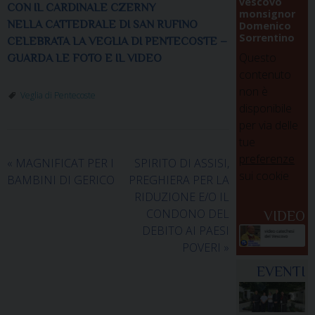
vescovo
CON IL CARDINALE CZERNY
monsignor
NELLA CATTEDRALE DI SAN RUFINO
Domenico
Sorrentino
CELEBRATA LA VEGLIA DI PENTECOSTE –
Questo
GUARDA LE FOTO E IL VIDEO
contenuto
non è
Veglia di Pentecoste
disponibile
per via delle
tue
preferenze
«
MAGNIFICAT PER I
SPIRITO DI ASSISI,
sui cookie
BAMBINI DI GERICO
PREGHIERA PER LA
RIDUZIONE E/O IL
CONDONO DEL
VIDEO
DEBITO AI PAESI
POVERI
»
EVENTI