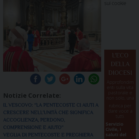
sui cookie
L'ECO
DELLA
DIOCESI
Approfondim
enti sulla vita
pastorale e
Notizie Correlate:
non solo, una
IL VESCOVO: “LA PENTECOSTE CI AIUTI A
rubrica per
dare voce a
CRESCERE NELL’UNITÀ CHE SIGNIFICA
tutti.
ACCOGLIENZA, PERDONO,
Servizio
COMPRENSIONE E AIUTO”
Civile, i
saluti del
VEGLIA DI PENTECOSTE E PREGHIERA